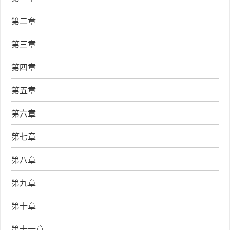
第二章
第三章
第四章
第五章
第六章
第七章
第八章
第九章
第十章
第十一章