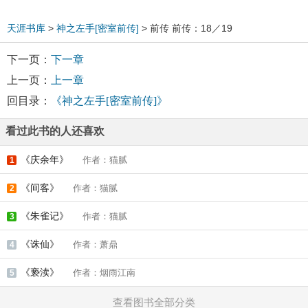
天涯书库
>
神之左手[密室前传]
> 前传 前传：18／19
下一页：
下一章
上一页：
上一章
回目录：
《神之左手[密室前传]》
看过此书的人还喜欢
《庆余年》
作者：猫腻
1
《间客》
作者：猫腻
2
《朱雀记》
作者：猫腻
3
《诛仙》
作者：萧鼎
4
《亵渎》
作者：烟雨江南
5
查看图书全部分类