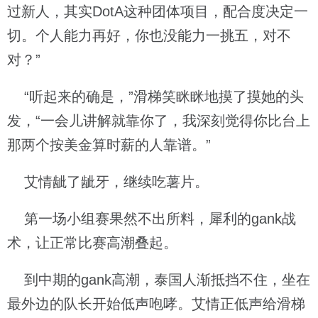
过新人，其实DotA这种团体项目，配合度决定一
切。个人能力再好，你也没能力一挑五，对不
对？”
“听起来的确是，”滑梯笑眯眯地摸了摸她的头
发，“一会儿讲解就靠你了，我深刻觉得你比台上
那两个按美金算时薪的人靠谱。”
艾情龇了龇牙，继续吃薯片。
第一场小组赛果然不出所料，犀利的gank战
术，让正常比赛高潮叠起。
到中期的gank高潮，泰国人渐抵挡不住，坐在
最外边的队长开始低声咆哮。艾情正低声给滑梯