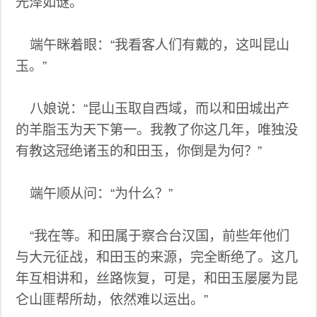
光泽如谜。
端午眯着眼：“我看客人们有戴的，这叫昆山
玉。”
八娘说：“昆山玉取自西域，而以和田城出产
的羊脂玉为天下第一。我教了你这几年，唯独没
有教这冠绝诸玉的和田玉，你倒是为何？”
端午顺从问：“为什么？”
“我在等。和田属于察合台汉国，前些年他们
与大元征战，和田玉的来源，完全断绝了。这几
年互相讲和，丝路恢复，可是，和田玉屡屡为昆
仑山匪帮所劫，依然难以运出。”