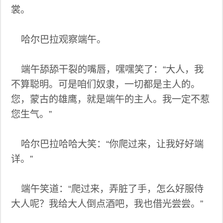
裳。
哈尔巴拉观察端午。
端午舔舔干裂的嘴唇，嘿嘿笑了：“大人，我
不算聪明。可是咱们奴隶，一切都是主人的。
您，蒙古的雄鹰，就是端午的主人。我一定不惹
您生气。”
哈尔巴拉哈哈大笑：“你爬过来，让我好好端
详。”
端午笑道：“爬过来，弄脏了手，怎么好服侍
大人呢？我给大人倒点酒吧，我也借光尝尝。”