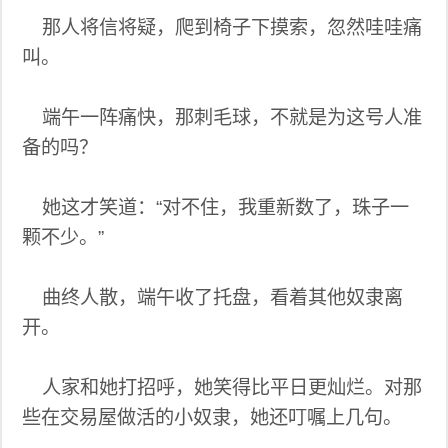
那人将信将疑，爬到椅子下摸索，忽然哇哇痛
叫。
端午一阵痛快，那刺毛球，不就是为这号人准
备的吗？
她这才笑道：“对不住，我重新数了，珠子一
颗不少。”
曲终人散，端午收了托盘，看着其他奴隶离
开。
人家和她打招呼，她笑得比平日更灿烂。对那
些在交易屋做活的小奴隶，她还叮嘱上几句。