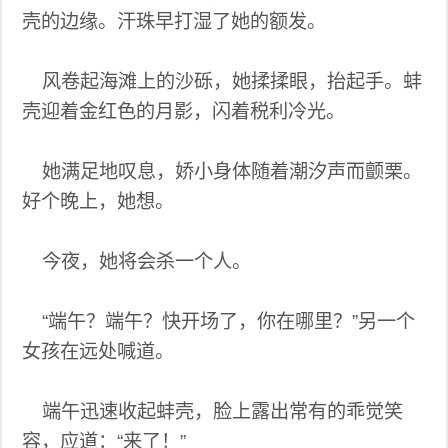
壳的边缘。汗珠早打湿了她的额发。
风卷起海滩上的沙砾，她揉揉眼，抬起手。蚌
壳迎着金红色的月影，闪着税利冷光。
她满足地叹息，娇小身体随着潮汐声而颤栗。
好个晚上，她想。
今夜，她将会杀一个人。
“端午？端午？快开场了，你在哪里？”另一个
女孩在远处喊道。
端午迅速收起蚌壳，脸上露出常有的乖觉笑
容，应道：“来了！”