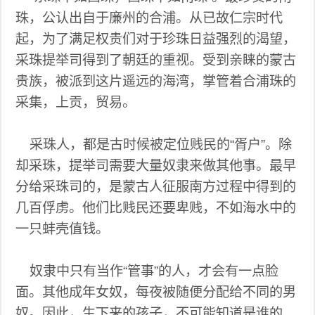
珠，公认出自于廉州的合浦。从已故仁宗时代
起，为了满足权贵们对于珍珠日益强烈的渴望，
采珠提举司得到了朝廷的重视。受到亲睐的蒙古
贵族，被派到这片遥远的海湾，掌管着合浦珠的
采集，上贡，贸易。
采珠人，都是古时候被定位贱民的“胥户”。除
却采珠，提举司需要大量奴隶来做其他事。最早
分给采珠司的，是蒙古人征服南方过程中得到的
几百俘虏。他们比贱民还要卑贱，不如海水中的
一只蚌壳值钱。
奴隶中只有当作“管事”的人，才会有一点脸
面。其他成年女奴，每夜被随便分配给不同的男
奴。因此，生下来的孩子，不可能知道是谁的