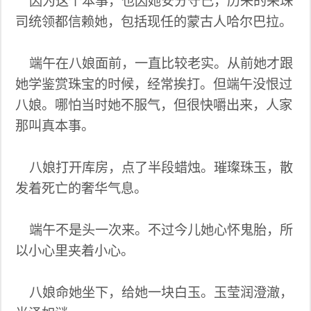
因为这个本事，也因她安分守己，历来的采珠
司统领都信赖她，包括现任的蒙古人哈尔巴拉。
端午在八娘面前，一直比较老实。从前她才跟
她学鉴赏珠宝的时候，经常挨打。但端午没恨过
八娘。哪怕当时她不服气，但很快嚼出来，人家
那叫真本事。
八娘打开库房，点了半段蜡烛。璀璨珠玉，散
发着死亡的奢华气息。
端午不是头一次来。不过今儿她心怀鬼胎，所
以小心里夹着小心。
八娘命她坐下，给她一块白玉。玉莹润澄澈，