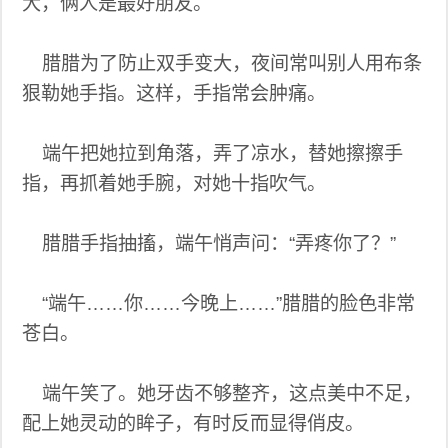
大，俩人是最好朋友。
腊腊为了防止双手变大，夜间常叫别人用布条
狠勒她手指。这样，手指常会肿痛。
端午把她拉到角落，弄了凉水，替她擦擦手
指，再抓着她手腕，对她十指吹气。
腊腊手指抽搐，端午悄声问：“弄疼你了？”
“端午……你……今晚上……”腊腊的脸色非常
苍白。
端午笑了。她牙齿不够整齐，这点美中不足，
配上她灵动的眸子，有时反而显得俏皮。