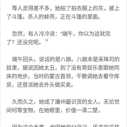
等人走得差不多，她拍了拍衣服上的灰，披上
了斗篷。杀人的蚌壳，正在斗篷的里面。
忽然，有人冷冷说：“端午，你以为这就完
了？还没完呢。＂
端午回头，说话的是八娘。八娘本是采珠司的
奴隶，据说因她太丑，到了没有男奴乐意跟她同
床的地步。当时的蒙古首领，干脆调她去看守库
房，还曾派她去外头做买卖。
久而久之，她成了廉州最识货的女人。无论世
间何等宝物，在她眼里，价值一清二楚，