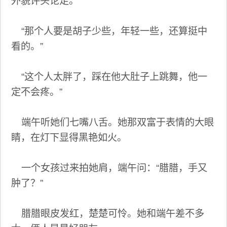
外貌评头论足。
“那个人要是胡子少些，年轻一些，还算挺中
看的。”
“这个人太胖了，踩在他大肚子上跳舞，他一
定不会疼。”
端午听她们七嘴八舌。她那双富于表情的大眼
睛，在灯下显得黑艳如火。
一个女孩过来拍她肩，端午问：“腊腊，手又
肿了？”
腊腊眼皮发红，楚楚可怜。她和端午差不多