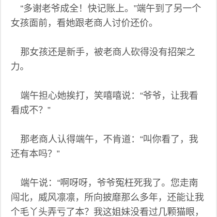
“多谢老爷成全！快记账上。”端午到了另一个
女孩面前，看她跟老商人讨价还价。
那女孩还是新手，被老商人砍得没有招架之
力。
端午担心她挨打，笑嘻嘻说：“爷爷，让我看
看成不？”
那老商人认得端午，不肯道：“叫你看了，我
还有本吗？”
端午说：“啊呀呀，爷爷冤枉死我了。您走南
闯北，威风凛凛，所向披靡那么多年，还能让我
个毛丫头弄亏了本？我这姐妹没看过几颗猫眼，