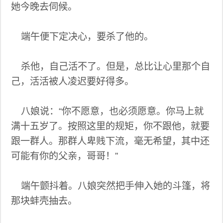
她今晚去伺候。
端午便下定决心，要杀了他的。
杀他，自己活不了。但是，总比让心里那个自
己，活活被人凌迟要好得多。
八娘说：“你不愿意，也必须愿意。你马上就
满十五岁了。按照这里的规矩，你不跟他，就要
跟一群人。那群人卑贱下流，毫无希望，其中还
可能有你的父亲，哥哥！”
端午颤抖着。八娘突然把手伸入她的斗篷，将
那块蚌壳抽去。