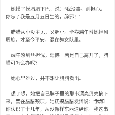
她摸了摸腊腊下巴，说：“我没事。别担心。
你忘了我是五月五日生的，辟邪！”
腊腊从小没主见，又胆小。全靠端午替她挡风
周旋，才至今平安，混在舞女队里。
端午感到丝担忧，遗憾。若是自己离开了，腊
腊可怎么办呢？
她心里难过，并不想让腊腊看出。
想了想，她把自己脖子里的那串漂亮贝壳摘下
来，套在腊腊颈项。她抚摸腊腊发辫说：“我和
你认识了十几年，从没像样东西送给你。我这串