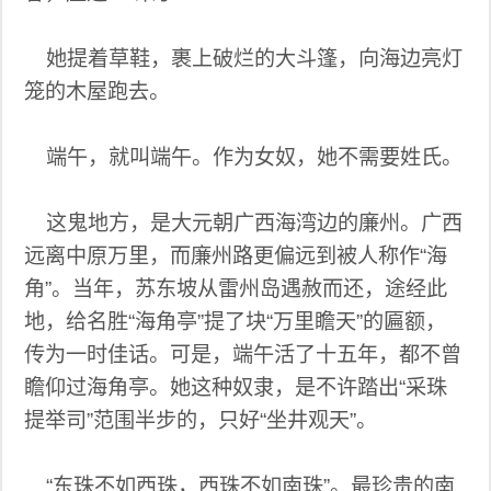
她提着草鞋，裹上破烂的大斗篷，向海边亮灯
笼的木屋跑去。
端午，就叫端午。作为女奴，她不需要姓氏。
这鬼地方，是大元朝广西海湾边的廉州。广西
远离中原万里，而廉州路更偏远到被人称作“海
角”。当年，苏东坡从雷州岛遇赦而还，途经此
地，给名胜“海角亭”提了块“万里瞻天”的匾额，
传为一时佳话。可是，端午活了十五年，都不曾
瞻仰过海角亭。她这种奴隶，是不许踏出“采珠
提举司”范围半步的，只好“坐井观天”。
“东珠不如西珠，西珠不如南珠”。最珍贵的南