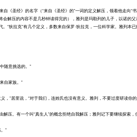
自《圣经》的名字（“来自《圣经》的”一词的定义解压，领着他走向“书
将会解压的内容不是几秒钟读得完的），雅列是玛勒列的儿子，以诺的父
代。“狄拉克”有几个定义，多数来自保罗·狄拉克，一位科学家。雅列本
中随意挑选的。”
来自家族。”
义，”居里说，“对于我们，连姓氏也没有意义。雅列，不要过度研读你的
解压。有一个叫“真生人”的概念拒绝自我解压；雅列记下要继续探索，但
。”