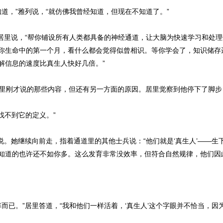
道，”雅列说，“就仿佛我曾经知道，但现在不知道了。”
居里说，“帮你铺设所有人类都具备的神经通道，让大脑为快速学习和处
你生命中的第一个月，看什么都会觉得似曾相识。等你学会了，知识储存
解信息的速度比真生人快好几倍。”
刚才说的那些内容，但还有另一方面的原因。居里觉察到他停下了脚步，
找不到它的定义。”
说。她继续向前走，指着通道里的其他士兵说：“他们就是‘真生人’——生
知道的也许还不如你多。这么发育非常没效率，但符合自然规律，他们因
而已。”居里答道，“我和他们一样活着，‘真生人’这个字眼并不恰当，因