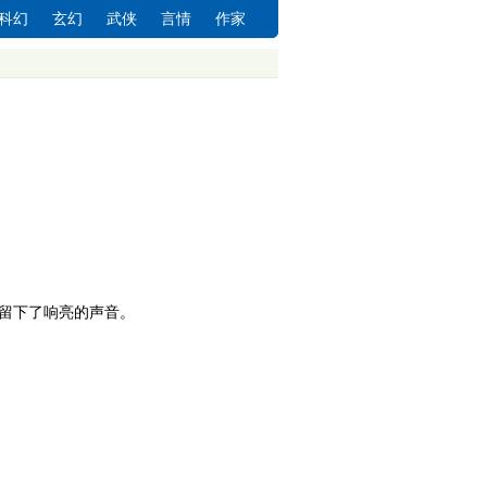
科幻
玄幻
武侠
言情
作家
留下了响亮的声音。