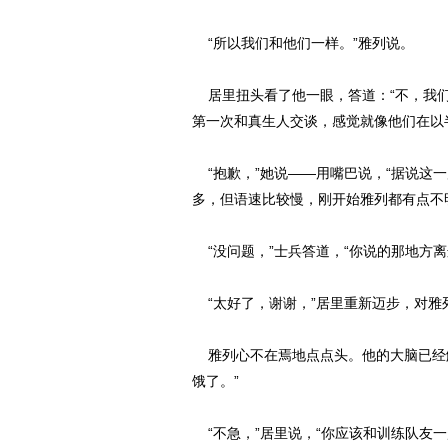
“所以我们和他们一样。”雅列说。
居里扭头看了他一眼，答道：“不，我们
第一次和真生人交谈，感觉就像他们在以
“抱歉，”她说——用嘴巴说，“据说这
多，但语速比较慢，刚开始雅列都有点不
“没问题，”士兵答道，“你说的那地方
“太好了，谢谢，”居里重新迈步，对雅
雅列心不在焉地点点头。他的大脑已经解
饿了。”
“不急，”居里说，“你应该和训练队友