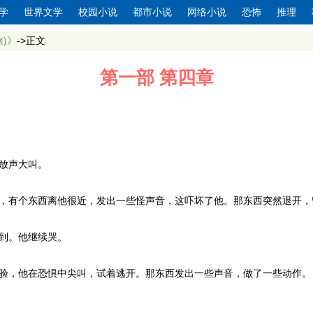
学
世界文学
校园小说
都市小说
网络小说
恐怖
推理
)》
->正文
第一部 第四章
放声大叫。
，有个东西离他很近，发出一些怪声音，这吓坏了他。那东西突然退开，
到。他继续哭。
验，他在恐惧中尖叫，试着逃开。那东西发出一些声音，做了一些动作。