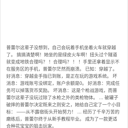
普蕾尔这辈子没想到，自己会玩着手机坐着火车就穿越
了。 搞搞清楚啊！她坐的是绿皮火车啊！扭头过个隧道
就变成地铁合理吗？ ！合理吗？ ！ ！手里还拿着显示不
在服务区的手机，普蕾尔茫然而崩溃。 已知：穿越了。
好消息：穿越金手指已到账，是正在玩的游戏系统。 坏
消息：游戏账号没绑定，账户余额是0。 好消息：完成任
务可以掉落货币奖励。 坏消息：这是个枪战游戏，而普
蕾尔这辈子没玩过除了水枪之外的类枪物体。 … 破罐子
破摔的普蕾尔决定既来之则安之，她给自己定了一个小目
标： ——从不露宿街头开始努力！ … 经历了千辛万苦的
磨练后，普蕾尔终于从新手教程毕业。 成为了一款更适
合种花宝宝的狙击玩家。