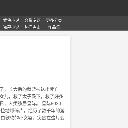
武侠小说
合集专题
更多分类
盗墓小说
热门点击
作品集
了，长大后的蓝蓝被送出死亡
女儿，救了太子殿下，救了好多
人类移居星际。 星际8023
一粒地球碎片，经历了数千年的游
白白软软的小女婴，突然在这片变