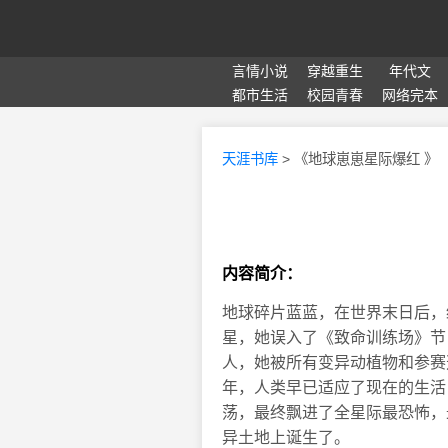
言情小说
穿越重生
年代文
都市生活
校园青春
网络完本
天涯书库
> 《地球崽崽星际爆红 》
内容简介：
地球碎片蓝蓝，在世界末日后，
星，她误入了《致命训练场》节
人，她被所有变异动植物和参赛
年，人类早已适应了现在的生活
荡，最终飘进了全星际最恐怖，
异土地上诞生了。