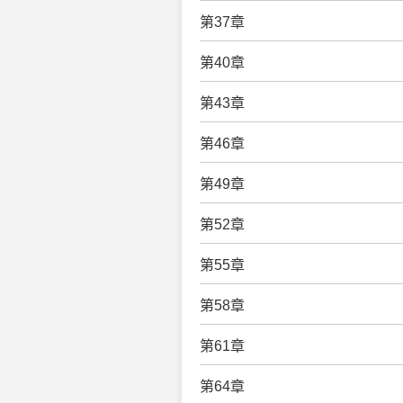
第37章
第40章
第43章
第46章
第49章
第52章
第55章
第58章
第61章
第64章