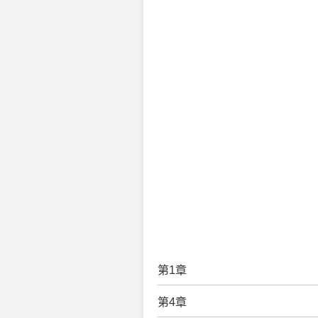
第1章
第4章