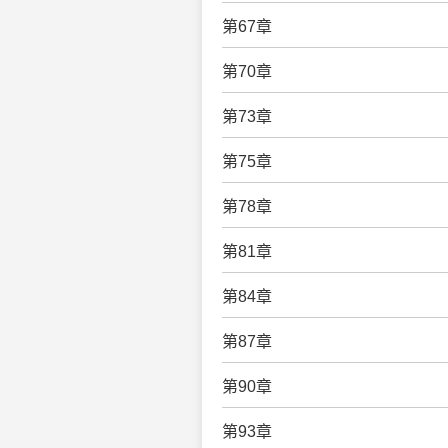
第67章
第70章
第73章
第75章
第78章
第81章
第84章
第87章
第90章
第93章