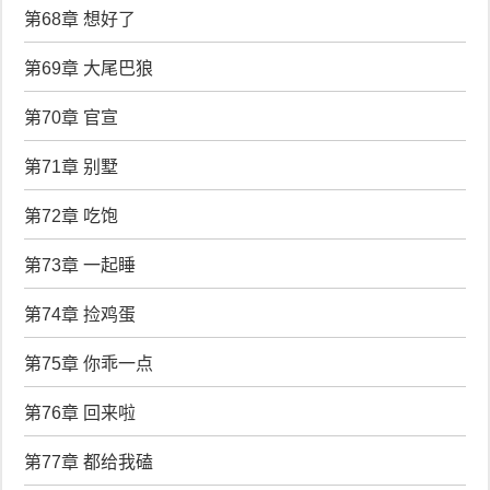
第68章 想好了
第69章 大尾巴狼
第70章 官宣
第71章 别墅
第72章 吃饱
第73章 一起睡
第74章 捡鸡蛋
第75章 你乖一点
第76章 回来啦
第77章 都给我磕