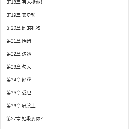
第18章 有人撕你！
第19章 卖身契
第20章 她的礼物
第21章 情绪
第22章 送她
第23章 勾人
第24章 好乖
第25章 委屈
第26章 肩膀上
第27章 她欺负你？