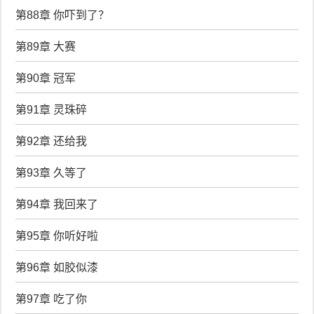
第88章 你吓到了？
第89章 大赛
第90章 冠军
第91章 灵珠碎
第92章 还给我
第93章 久等了
第94章 我回来了
第95章 你听好啦
第96章 如胶似漆
第97章 吃了你