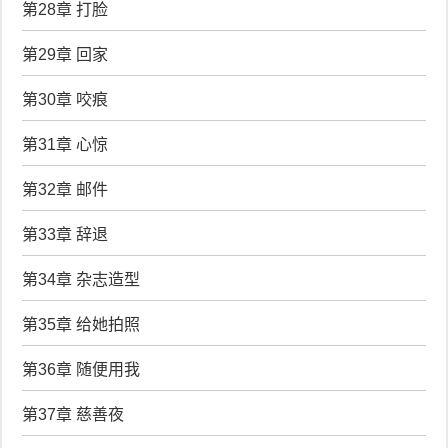
第28章 打脸
第29章 回家
第30章 咬痕
第31章 心惊
第32章 邮件
第33章 辞退
第34章 杂志造型
第35章 给她拍照
第36章 随便用我
第37章 慈善夜