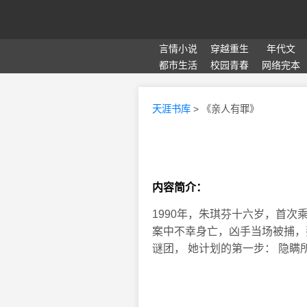
言情小说
穿越重生
年代文
都市生活
校园青春
网络完本
天涯书库
> 《亲人有罪》
内容简介：
1990年，朱琪芬十六岁，首次
案中不幸身亡，凶手当场被捕，
谜团， 她计划的第一步： 隐