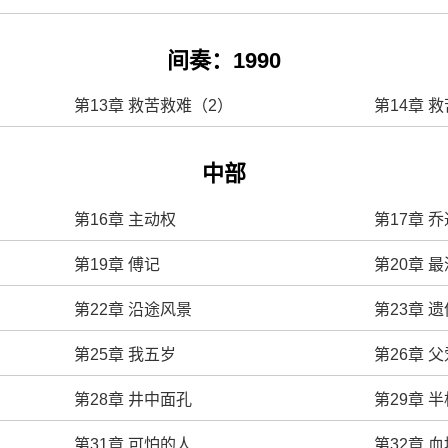
间奏：1990
第13章 救苦救难（2）
第14章 
中部
第16章 主动权
第17章 
第19章 傅记
第20章 
第22章 沿途风景
第23章 遗
第25章 我五岁
第26章 父
第28章 井中面孔
第29章 
第31章 可怕的人
第32章 