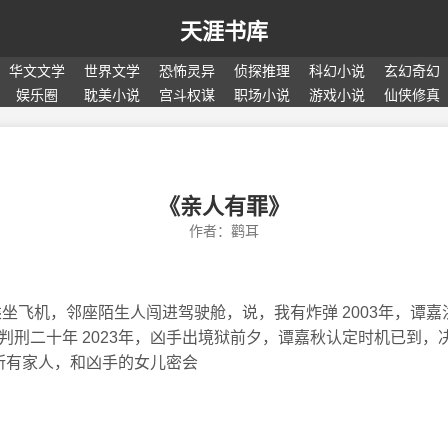
天涯书库
华文文学
世界文学
恐怖灵异
侦探推理
科幻小说
玄幻奇幻
娱乐圈
耽美小说
宫斗权谋
职场小说
游戏小说
仙侠修真
《亲人有罪》
作者：鹳耳
乘坐飞机，邻座陌生人闯进驾驶舱，说，我有炸弹 2003年，谭
判刑二十年 2023年，凶手出境狱前夕，谭嘉秋认定时机已到，
瞒所有家人，和凶手的女儿密会