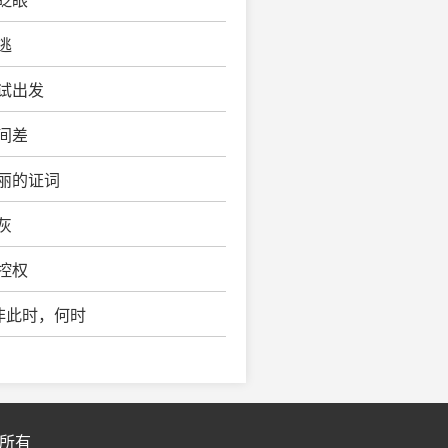
一眨眼
逃
尝试出发
时间差
卓丽的证词
灰
掌控权
非此时，何时
方所有