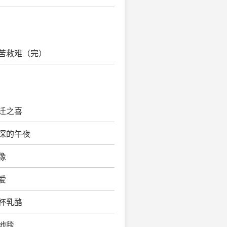
救苦救难（完）
乔迁之喜
最深的午夜
像
爱
半杯乳酪
血地毯