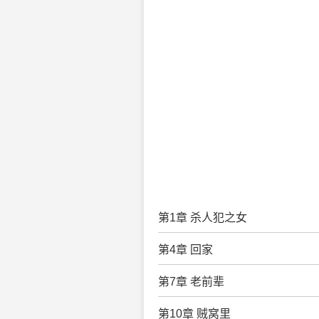
第1章 杀人犯之女
第4章 回家
第7章 老前辈
第10章 贼窝里