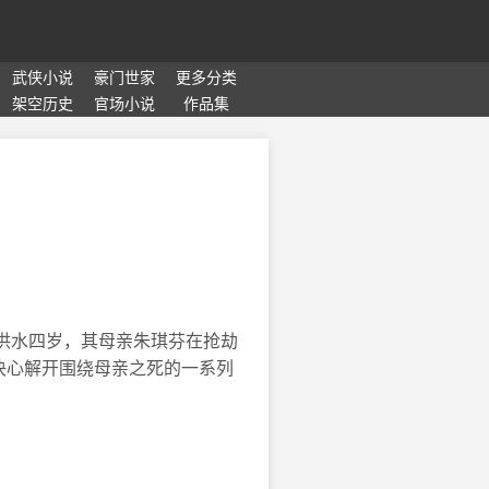
武侠小说
豪门世家
更多分类
架空历史
官场小说
作品集
嘉洪水四岁，其母亲朱琪芬在抢劫
决心解开围绕母亲之死的一系列