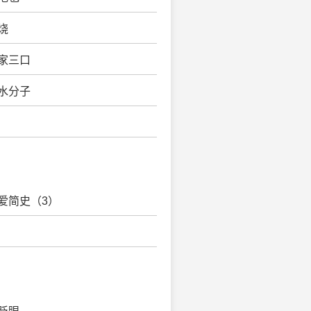
烧
一家三口
香水分子
恋爱简史（3）