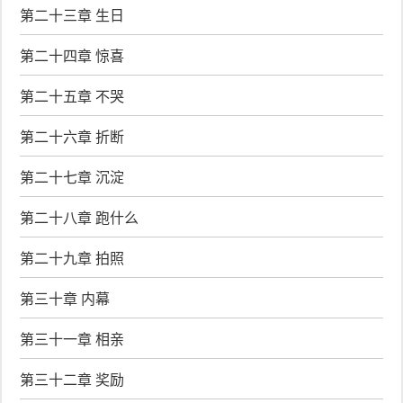
第二十三章 生日
第二十四章 惊喜
第二十五章 不哭
第二十六章 折断
第二十七章 沉淀
第二十八章 跑什么
第二十九章 拍照
第三十章 内幕
第三十一章 相亲
第三十二章 奖励