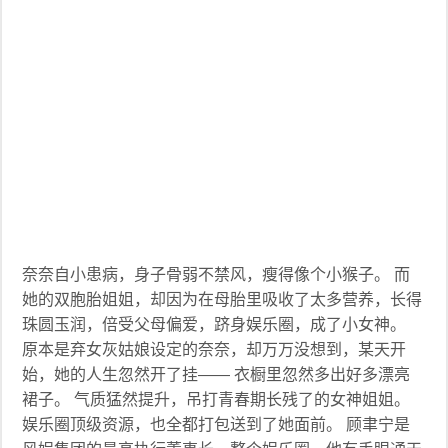
奈奈自小患病，身子骨弱不禁风，瘦得像个小猴子。 而
她的双胞胎姐姐，却因为在母胎里吸收了太多营养，长得
珠圆玉润，倍受父母偏爱，跻身娱乐圈，成了小女神。
原本是弃女灰姑娘设定的奈奈，却万万没想到，某天开
始，她的人生忽然开了挂—— 衣橱里忽然多出好多漂亮
裙子。 气质猛然提升，吊打青春期长残了的女神姐姐。
娱乐圈顶级资源，也全都打包送到了她面前。 顾聿宁是