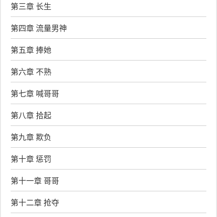
第三章 长生
第四章 流量男神
第五章 捧她
第六章 不熟
第七章 喊哥哥
第八章 拾起
第九章 欺负
第十章 惩罚
第十一章 哥哥
第十二章 抢夺