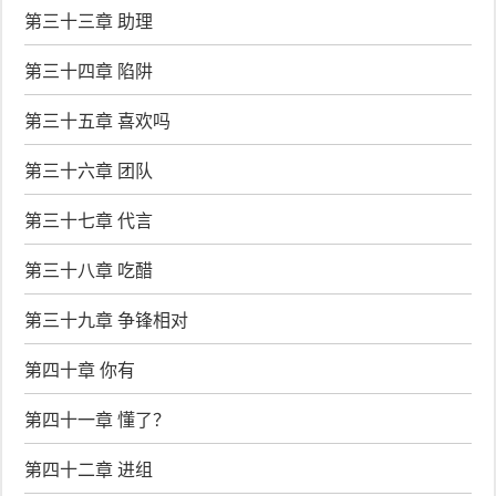
第三十三章 助理
第三十四章 陷阱
第三十五章 喜欢吗
第三十六章 团队
第三十七章 代言
第三十八章 吃醋
第三十九章 争锋相对
第四十章 你有
第四十一章 懂了？
第四十二章 进组