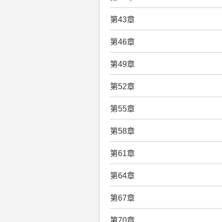
第43章
第46章
第49章
第52章
第55章
第58章
第61章
第64章
第67章
第70章