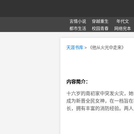
言情小说
穿越重生
年代文
都市生活
校园青春
网络完本
天涯书库
> 《他从火光中走来》
内容简介：
十六岁的南初家中突发火灾，她
成为新晋全民女神，在一档旨在
长，拥有丰富的消防经验。两人