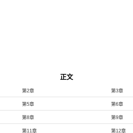
正文
第2章
第3章
第5章
第6章
第8章
第9章
第11章
第12章