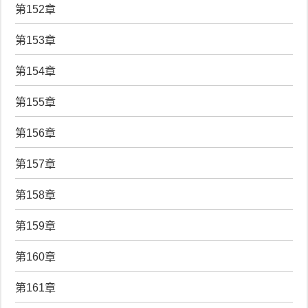
第152章
第153章
第154章
第155章
第156章
第157章
第158章
第159章
第160章
第161章