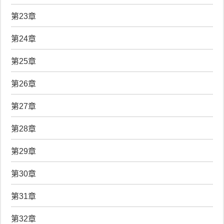
第23章
第24章
第25章
第26章
第27章
第28章
第29章
第30章
第31章
第32章