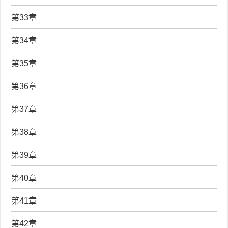
第33章
第34章
第35章
第36章
第37章
第38章
第39章
第40章
第41章
第42章