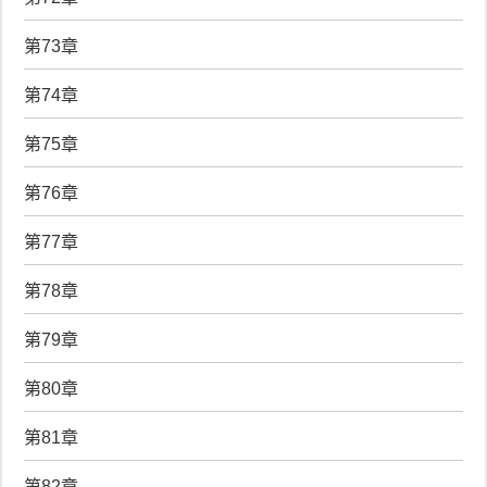
第73章
第74章
第75章
第76章
第77章
第78章
第79章
第80章
第81章
第82章