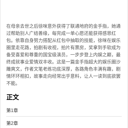
在母亲去世之后徐咪意外获得了联通地府的金手指，她通
过帮助别人广结善缘，每完成一单心愿还能获得感恩红
包。依靠自身努力搭配从红包中抽取的技能，徐咪在娱乐
圈里走花路，拍剧有收视，拍片有票房，奖拿到手软成为
备受喜爱和尊重的国宝级演员，一步步登上内娱之巅，最
终成就事业爱情双丰收。这是一篇金手指超大的娱乐圈沙
雕爽文，作者文笔老练功底深厚，各路角色丰满有趣，剧
情环环相扣，故事走向经常出乎意料，让人一读到底欲罢
不能。
正文
第1章
第2章