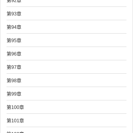
第92章
第93章
第94章
第95章
第96章
第97章
第98章
第99章
第100章
第101章