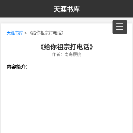
天涯书库
☰
天涯书库
> 《给你祖宗打电话》
《给你祖宗打电话》
作者：南岛樱桃
内容简介：