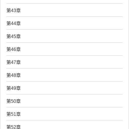
第43章
第44章
第45章
第46章
第47章
第48章
第49章
第50章
第51章
第52章