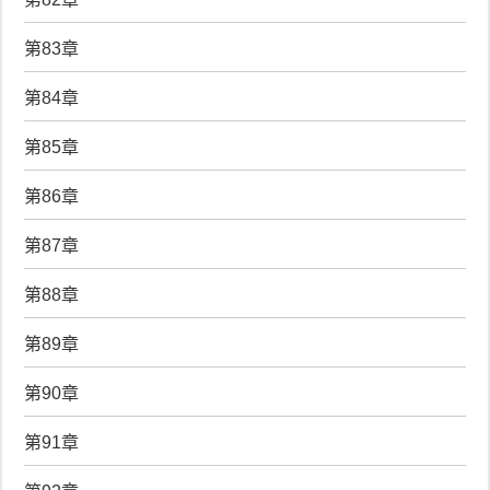
第83章
第84章
第85章
第86章
第87章
第88章
第89章
第90章
第91章