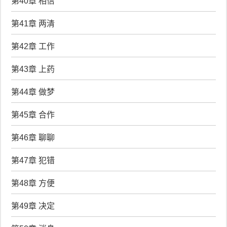
第40章 相信
第41章 两清
第42章 工作
第43章 上药
第44章 做梦
第45章 合作
第46章 聊聊
第47章 犯错
第48章 方便
第49章 决定