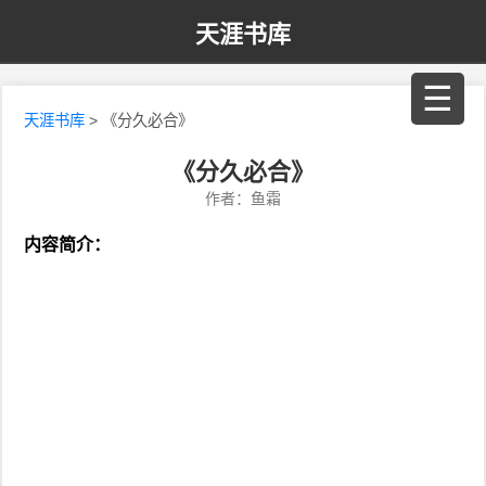
天涯书库
☰
天涯书库
> 《分久必合》
《分久必合》
作者：鱼霜
内容简介：