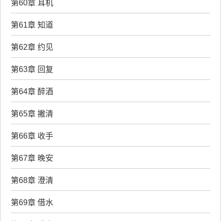
第60章 耳机
第61章 知道
第62章 约见
第63章 回复
第64章 醉酒
第65章 撇清
第66章 收手
第67章 晚安
第68章 澄清
第69章 借水