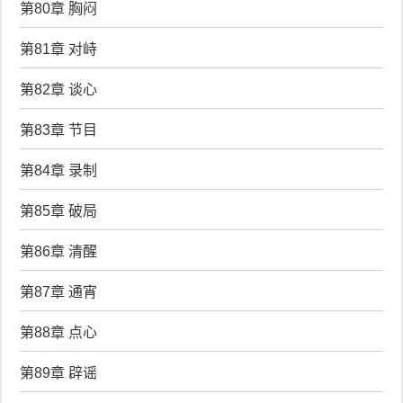
第80章 胸闷
第81章 对峙
第82章 谈心
第83章 节目
第84章 录制
第85章 破局
第86章 清醒
第87章 通宵
第88章 点心
第89章 辟谣