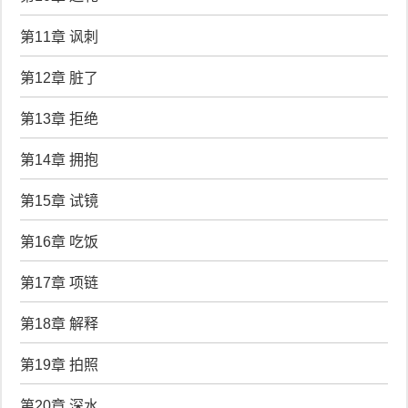
第11章 讽刺
第12章 脏了
第13章 拒绝
第14章 拥抱
第15章 试镜
第16章 吃饭
第17章 项链
第18章 解释
第19章 拍照
第20章 深水