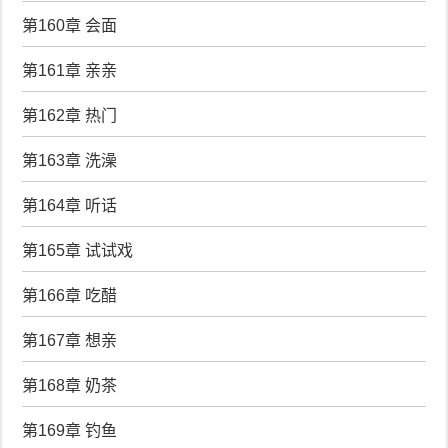
第160章 会面
第161章 亲亲
第162章 热门
第163章 洗澡
第164章 听话
第165章 试试戏
第166章 吃醋
第167章 想亲
第168章 奶茶
第169章 钓鱼