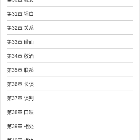
第31章 坦白
第32章 关系
第33章 碰面
第34章 敬酒
第35章 联系
第36章 长谈
第37章 谈判
第38章 口味
第39章 相处