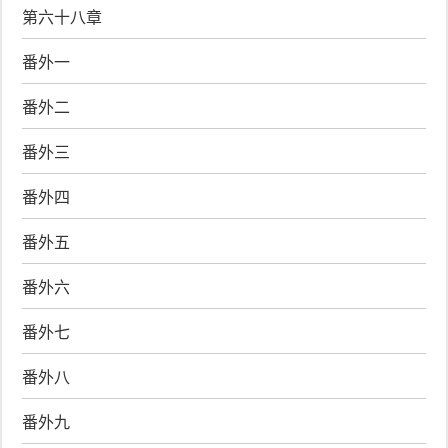
第六十八章
番外一
番外二
番外三
番外四
番外五
番外六
番外七
番外八
番外九