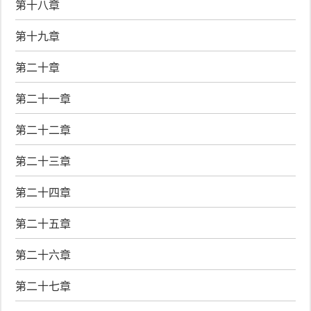
第十八章
第十九章
第二十章
第二十一章
第二十二章
第二十三章
第二十四章
第二十五章
第二十六章
第二十七章