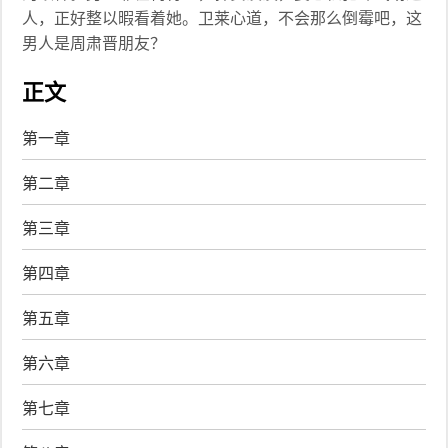
人，正好整以暇看着她。卫莱心道，不会那么倒霉吧，这
男人是周肃晋朋友？
正文
第一章
第二章
第三章
第四章
第五章
第六章
第七章