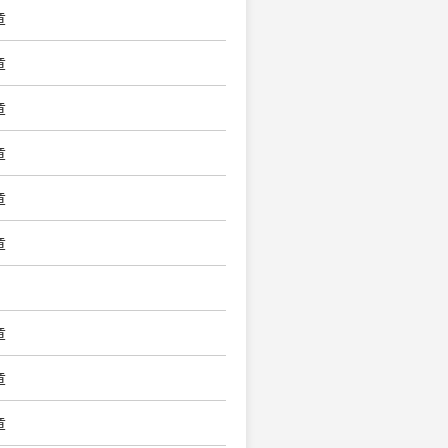
章
章
章
章
章
章
章
章
章