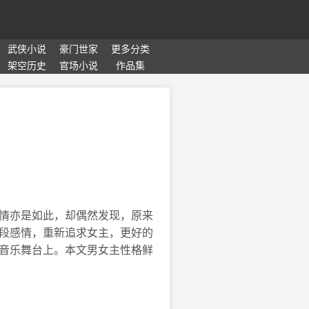
武侠小说
豪门世家
更多分类
架空历史
官场小说
作品集
情亦是如此，却偶然发现，原来
段感情，重新追求女主，更好的
音乐舞台上。本文男女主性格鲜