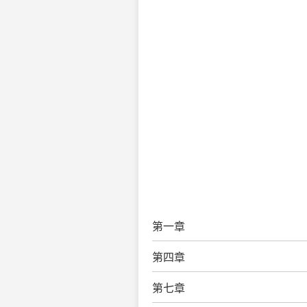
第一章
第四章
第七章