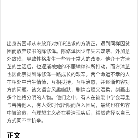
出身贫困却从未放弃对知识追求的方清芷，遇到同样因贫
困而放弃读书的陈修泽。陈修泽因少年失去双亲、外加意
外致残，导致性格发生一些异于常人的改变。他介于方清
芷的生活后，也逐渐被她的不服输精神所打动，而方清芷
也因此察觉到陈修泽一路成长的艰辛。两个命运不幸的人
在相处中暗生情愫，互相扶持，互相治愈，并逐渐包容对
方的问题。该文语言风趣幽默，剧情合理又温柔，刻画出
多个性格分明的人物。他们之中，有人在被爱中学会尊重
与善待他人，有人受时代所限而落入困局，最终也在包容
中被治愈，有理想主义者在看清现实后，毅然选择以自己
方式同不幸抗争。
正文