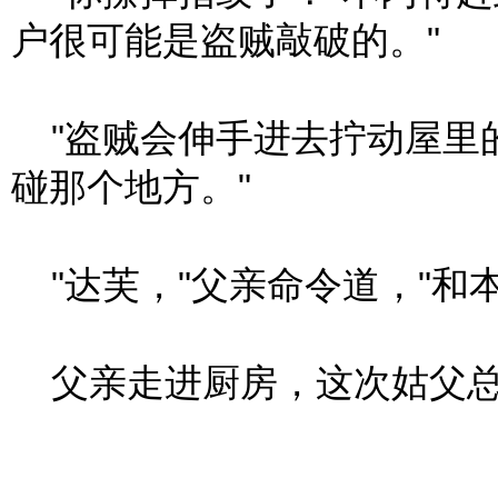
户很可能是盗贼敲破的。"
"盗贼会伸手进去拧动屋里的
碰那个地方。"
"达芙，"父亲命令道，"和
父亲走进厨房，这次姑父总