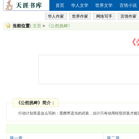
首页
华人文学
世界文学
言情小说
华人作家
世界作家
网络写手
言情作家
当前位置:
主页
>
《公然挑衅》
《
《公然挑衅》简介：
行动计划里是这么写的：需携带适当的武装，估计只有动用轻型武装才能
第一章
第二章