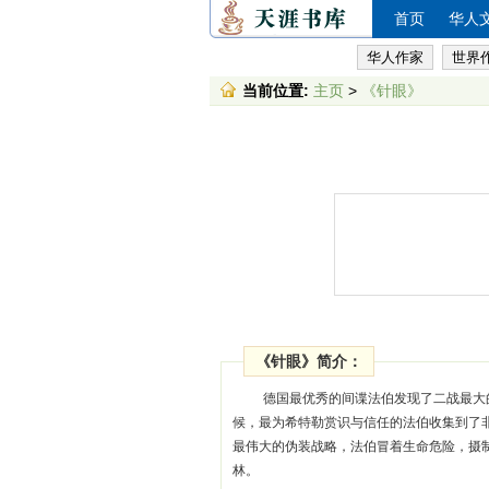
首页
华人
华人作家
世界
当前位置:
主页
>
《针眼》
《针眼》简介：
德国最优秀的间谍法伯发现了二战最大
候，最为希特勒赏识与信任的法伯收集到了
最伟大的伪装战略，法伯冒着生命危险，摄
林。