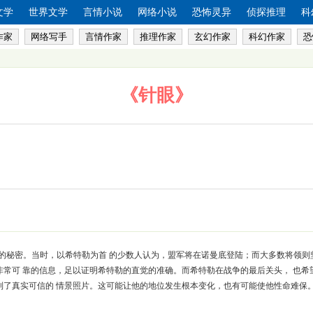
文学
世界文学
言情小说
网络小说
恐怖灵异
侦探推理
科
作家
网络写手
言情作家
推理作家
玄幻作家
科幻作家
恐
《针眼》
的秘密。当时，以希特勒为首 的少数人认为，盟军将在诺曼底登陆；而大多数将领则
非常可 靠的信息，足以证明希特勒的直觉的准确。而希特勒在战争的最后关头， 也希
制了真实可信的 情景照片。这可能让他的地位发生根本变化，也有可能使他性命难保。