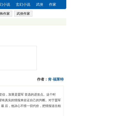
幻小说
玄幻小说
武侠
作家
怖作家
武侠作家
作者：
肯·福莱特
坚信，加莱是盟军 首选的进攻点。这个时
望有真实的情报来佐证自己的判断。对于盟军
最 后，他决心不惜一切代价，把情报送往柏