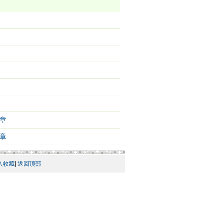
章
章
入收藏
|
返回顶部