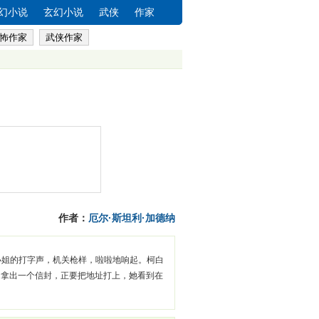
幻小说
玄幻小说
武侠
作家
怖作家
武侠作家
作者：
厄尔·斯坦利·加德纳
小姐的打字声，机关枪样，啦啦地响起。柯白
中拿出一个信封，正要把地址打上，她看到在