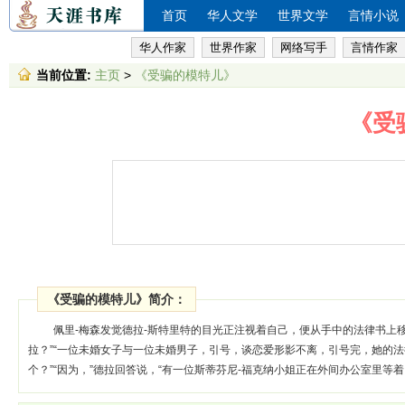
首页
华人文学
世界文学
言情小说
华人作家
世界作家
网络写手
言情作家
当前位置:
主页
>
《受骗的模特儿》
《受
《受骗的模特儿》简介：
佩里-梅森发觉德拉-斯特里特的目光正注视着自己，便从手中的法律书上
拉？”“一位未婚女子与一位未婚男子，引号，谈恋爱形影不离，引号完，她的
个？”“因为，”德拉回答说，“有一位斯蒂芬尼-福克纳小姐正在外间办公室里等