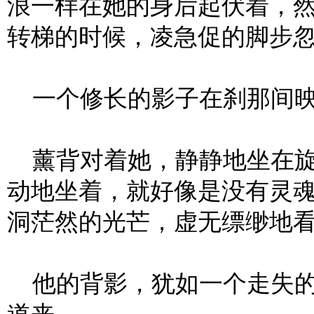
浪一样在她的身后起伏着，
转梯的时候，凌急促的脚步
一个修长的影子在刹那间映
薰背对着她，静静地坐在旋
动地坐着，就好像是没有灵
洞茫然的光芒，虚无缥缈地
他的背影，犹如一个走失的