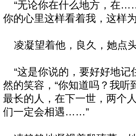
“无论你在什么地方，在…
你的心里这样看着我，这样为
凌凝望着他，良久，她点头：
“这是你说的，要好好地记住
然的笑容，“你知道吗？我听
最长的人，在下一世，两个
们一定会相遇……”