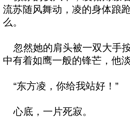
流苏随风舞动，凌的身体踉
么。
忽然她的肩头被一双大手按
中有着如鹰一般的锋芒，他
“东方凌，你给我站好！”
心底，一片死寂。