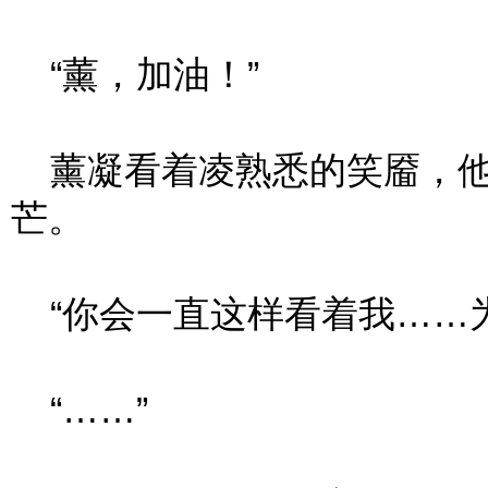
“薰，加油！”
薰凝看着凌熟悉的笑靥，他
芒。
“你会一直这样看着我……为
“……”