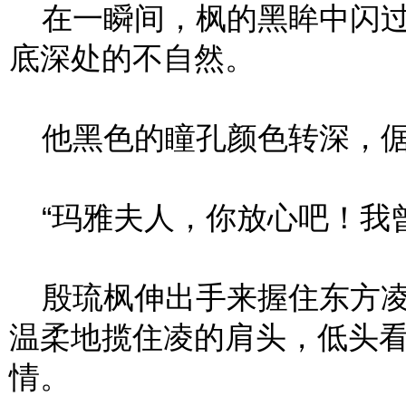
在一瞬间，枫的黑眸中闪过
底深处的不自然。
他黑色的瞳孔颜色转深，倨
“玛雅夫人，你放心吧！我曾
殷琉枫伸出手来握住东方凌
温柔地揽住凌的肩头，低头
情。