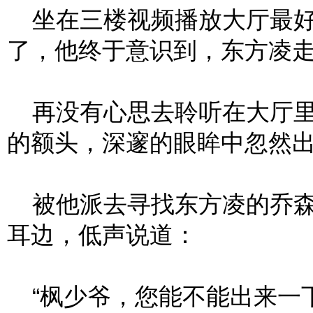
坐在三楼视频播放大厅最好
了，他终于意识到，东方凌
再没有心思去聆听在大厅里
的额头，深邃的眼眸中忽然
被他派去寻找东方凌的乔森
耳边，低声说道：
“枫少爷，您能不能出来一下