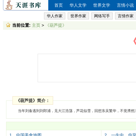
首页
华人文学
世界文学
言情小说
华人作家
世界作家
网络写手
言情作家
当前位置:
主页
>
《葫芦提》
《葫芦提》简介：
当年刘备逃到刘郎浦，见大江浩荡，芦花似雪，回想东吴繁华，不觉潸然
1、中国美食地图
2、一生中，你