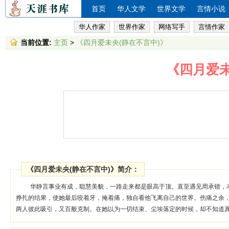
首页
华人文学
世界文学
言情小说
华人作家
世界作家
网络写手
言情作家
当前位置:
主页
>
《四月爱未央(静在不言中)》
《四月爱未
《四月爱未央(静在不言中)》简介：
华静言事业有成，聪慧美貌，一路走来都是眼高于顶。直至遇见周承锴，
挣扎的结果，使她最后咬着牙，掩着痛，独自看他飞离自己的世界。伤痛之余
两人彼此吸引，又百般克制。在她以为一切结束、尘埃落定的时候，却不知道