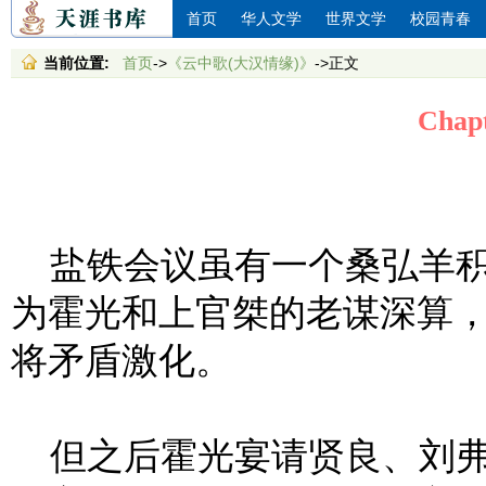
首页
华人文学
世界文学
校园青春
当前位置:
首页
->
《云中歌(大汉情缘)》
->正文
Chap
盐铁会议虽有一个桑弘羊积
为霍光和上官桀的老谋深算
将矛盾激化。
但之后霍光宴请贤良、刘弗