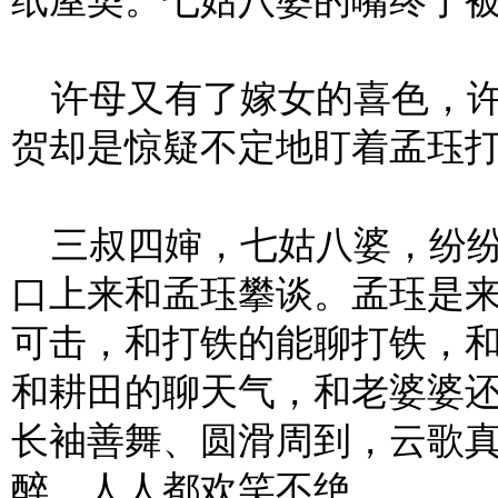
纸屋契。七姑八婆的嘴终于
许母又有了嫁女的喜色，许
贺却是惊疑不定地盯着孟珏
三叔四婶，七姑八婆，纷纷
口上来和孟珏攀谈。孟珏是
可击，和打铁的能聊打铁，
和耕田的聊天气，和老婆婆
长袖善舞、圆滑周到，云歌
醉，人人都欢笑不绝。