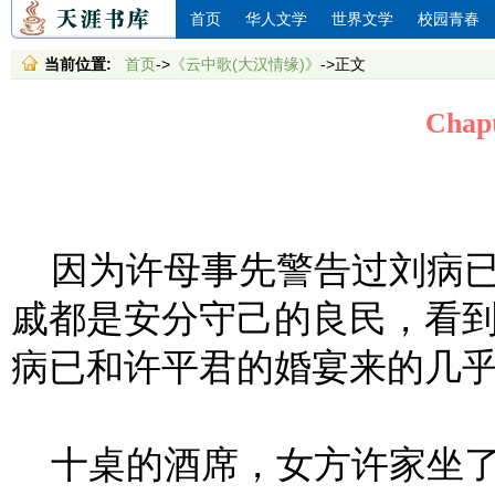
首页
华人文学
世界文学
校园青春
当前位置:
首页
->
《云中歌(大汉情缘)》
->正文
Chap
因为许母事先警告过刘病已
戚都是安分守己的良民，看到
病已和许平君的婚宴来的几
十桌的酒席，女方许家坐了