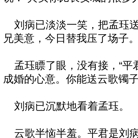
刘病已淡淡一笑，把孟珏送
兄美意，今日替我压了场子。
孟珏瞟了眼，没有接，“平
成婚的心意。你能送云歌镯子
刘病已沉默地看着孟珏。
云歌半恼半羞。平君是刘病