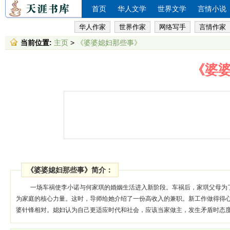
首页
华人文学
世界文学
言情小说
华人作家
世界作家
网络写手
言情作家
当前位置:
主页
>
《婆婆媳妇那些事》
《婆
《婆婆媳妇那些事》简介：
一场车祸使李小诺与何家琪的婚姻生活进入新阶段。车祸后，家琪父母为
为家庭的核心力量。这时，导师给她介绍了一份高收入的兼职。新工作做得得
婆针锋相对。媳妇认为自己更适应时代和社会，应该当家做主，发生矛盾时态