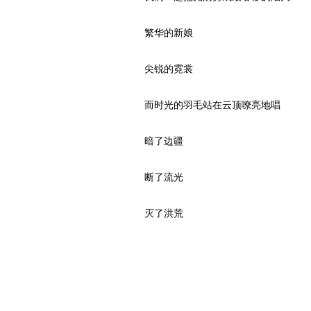
繁华的新娘
尖锐的霓裳
而时光的羽毛站在云顶嘹亮地唱
暗了边疆
断了流光
灭了洪荒