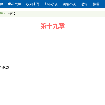
学
世界文学
校园小说
都市小说
网络小说
恐怖
推理
光》
->正文
第十九章
马风旗