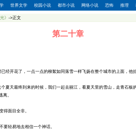
学
世界文学
校园小说
都市小说
网络小说
恐怖
推理
光》
->正文
第二十章
柳树已经开花了，一点一点的柳絮如同落雪一样飞扬在整个城市的上面，他
这个夏天最终到来的时候，我们一起去丽江，看夏天里的雪山，走青石板的路
逃离。
变得面目全非。
不要轻易地去相信一个神话。