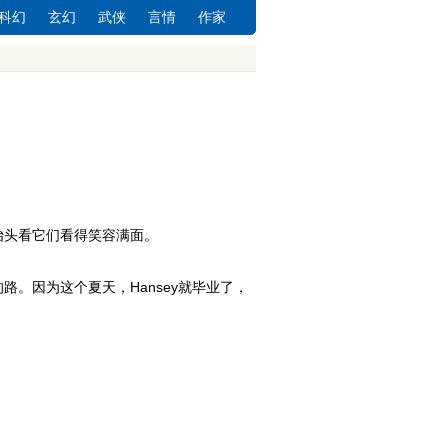
科幻
玄幻
武侠
言情
作家
抬头看它们看得笑容满面。
。因为这个夏天，Hansey就毕业了，