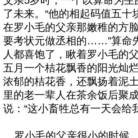
父亲5岁时，一个以算命为生
了未来。“他的相起码值五十
在罗小毛的父亲那嫩稚的方脸
要考状元做丞相的……”算命
人都喜饱了，瞅着罗小毛的
五月一个桔花飘香的阳光灿
浓郁的桔花香，还飘扬着泥
里的老一辈人在茶余饭后聚
说：“这小畜牲总有一天会给
罗小毛的父亲很小的时候，