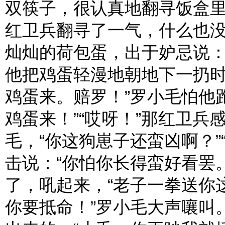
双筷子，很认真地翻寻饭盒
红卫兵翻寻了一气，什么也
灿灿的荷包蛋，出于妒忌说：
他把鸡蛋轻漫地朝地下一扔时
鸡蛋来。赔罗！”罗小毛怕他
鸡蛋来！”“哎呀！”那红卫
毛，“你这狗崽子还蛮凶啊？”
击说：“你怕你长得蛮好看罢。
了，吼起来，“老子一拳送你
你要抵命！”罗小毛大声嚷叫