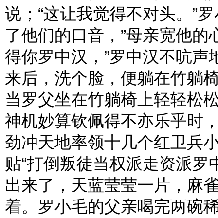
说；“这让我觉得不对头。”
了他们的口音，”母亲宽他的
得你罗中汉，”罗中汉不吭声
来后，洗个脸，便躺在竹躺
当罗父坐在竹躺椅上轻轻松
神机妙算钦佩得不亦乐乎时
劲冲天地率领十几个红卫兵
贴“打倒叛徒当权派走资派罗
出来了，天蓝莹莹一片，麻
着。罗小毛的父亲喝完两碗