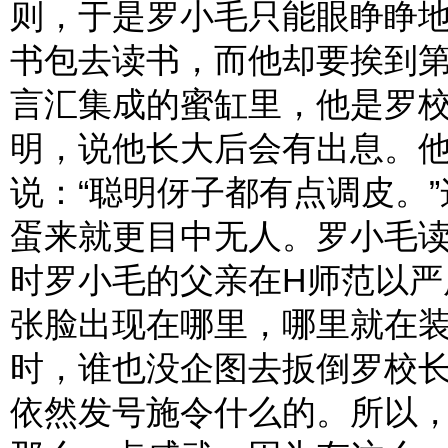
则，于是罗小毛只能眼睁睁
书包去读书，而他却要挨到
言汇集成的蜜缸里，他是罗
明，说他长大后会有出息。
说：“聪明伢子都有点调皮。
蛋来就更目中无人。罗小毛读
时罗小毛的父亲在H师范以严
张脸出现在哪里，哪里就在
时，谁也没企图去扳倒罗校长
依然发号施令什么的。所以，