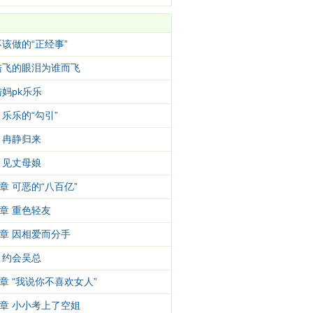
不该做的“正经事”
陆飞的眼泪为谁而飞
陆妈pk乐乐
 乐乐的“勾引”
 冉静归来
 见丈母娘
章 可恶的“八百亿”
章 重色轻友
章 因相爱而分手
 约会吴总
章 “我说你不喜欢女人”
章 小小考上了空姐