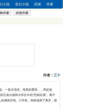
幻小说
玄幻小说
武侠
作家
怖作家
武侠作家
作者：
三十
久远，一套永流传。纯美的爱情……再起波
刻引发白领和大学生中的“空姐狂潮”。两个
久的感情共鸣。三年前，冉静选择了离开，留