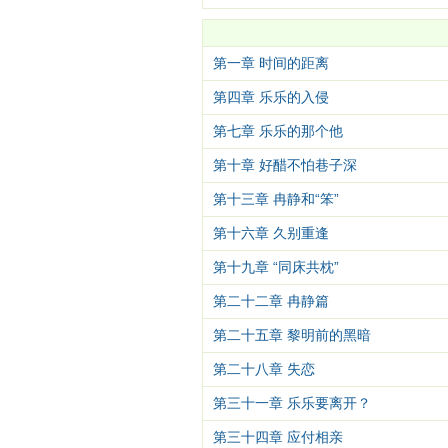
第一章 时间的距离
第四章 乐乐的入侵
第七章 乐乐的那个他
第十章 好醋不怕巷子深
第十三章 冉静和“笨”
第十六章 久别重逢
第十九章 “同床共枕”
第二十二章 冉静篇
第二十五章 黎明前的黑暗
第二十八章 失恋
第三十一章 乐乐要离开？
第三十四章 应付相亲