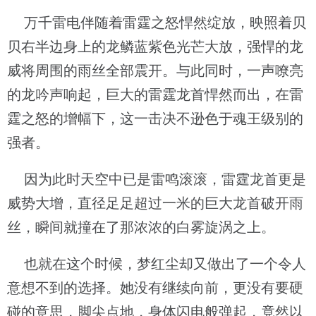
万千雷电伴随着雷霆之怒悍然绽放，映照着贝
贝右半边身上的龙鳞蓝紫色光芒大放，强悍的龙
威将周围的雨丝全部震开。与此同时，一声嘹亮
的龙吟声响起，巨大的雷霆龙首悍然而出，在雷
霆之怒的增幅下，这一击决不逊色于魂王级别的
强者。
因为此时天空中已是雷鸣滚滚，雷霆龙首更是
威势大增，直径足足超过一米的巨大龙首破开雨
丝，瞬间就撞在了那浓浓的白雾旋涡之上。
也就在这个时候，梦红尘却又做出了一个令人
意想不到的选择。她没有继续向前，更没有要硬
碰的意思，脚尖点地，身体闪电般弹起，竟然以