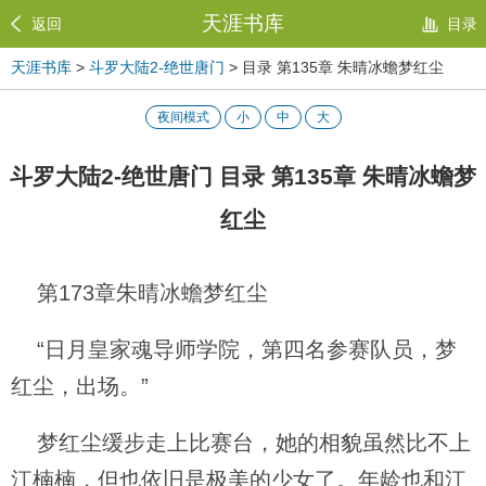
天涯书库
返回
目录
天涯书库
>
斗罗大陆2-绝世唐门
> 目录 第135章 朱晴冰蟾梦红尘
夜间模式
小
中
大
斗罗大陆2-绝世唐门 目录 第135章 朱晴冰蟾梦
红尘
第173章朱晴冰蟾梦红尘
“日月皇家魂导师学院，第四名参赛队员，梦
红尘，出场。”
梦红尘缓步走上比赛台，她的相貌虽然比不上
江楠楠，但也依旧是极美的少女了。年龄也和江