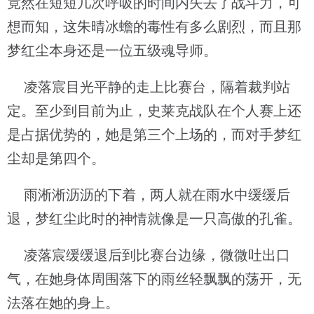
竟然在短短几次呼吸的时间内失去了战斗力，可
想而知，这朱晴冰蟾的毒性有多么剧烈，而且那
梦红尘本身还是一位五级魂导师。
凌落宸目光平静的走上比赛台，隔着裁判站
定。至少到目前为止，史莱克战队在个人赛上还
是占据优势的，她是第三个上场的，而对手梦红
尘却是第四个。
雨淅淅沥沥的下着，两人就在雨水中缓缓后
退，梦红尘此时的神情就像是一只高傲的孔雀。
凌落宸缓缓退后到比赛台边缘，微微吐出口
气，在她身体周围落下的雨丝轻飘飘的荡开，无
法落在她的身上。