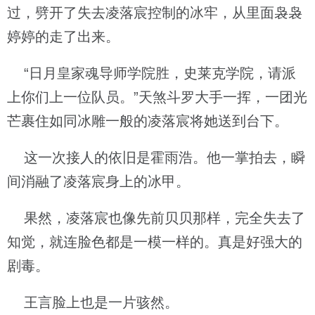
过，劈开了失去凌落宸控制的冰牢，从里面袅袅
婷婷的走了出来。
“日月皇家魂导师学院胜，史莱克学院，请派
上你们上一位队员。”天煞斗罗大手一挥，一团光
芒裹住如同冰雕一般的凌落宸将她送到台下。
这一次接人的依旧是霍雨浩。他一掌拍去，瞬
间消融了凌落宸身上的冰甲。
果然，凌落宸也像先前贝贝那样，完全失去了
知觉，就连脸色都是一模一样的。真是好强大的
剧毒。
王言脸上也是一片骇然。