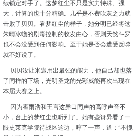
续锁定对手了。这梦红尘不只是实力特殊、强
大，计算的也十分精确。几乎是不费吹灰之力就
击败了贝贝。看梦红尘的样子，她分明已经将这
朱晴冰蟾的剧毒控制的收发由心，否则天煞斗罗
也不会没受到任何影响。至于她是否会遭受反噬
就不好说了。
贝贝没让米迦用出最强的能力，他自己却也落
了同样的下场，光明圣龙的光彩威能再次出现在
本届大赛之上。
因为霍雨浩和王言这异口同声的高呼声音不
小，台上的梦红尘也听到了。她有些讶异看了一
眼史莱克学院待战区这边，哼了一声，道：“不愧