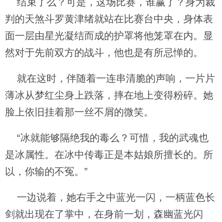
结束了么？可是，这场比赛，谁赢了？身为裁
判的天煞斗罗黄津绪就站在比赛台中央，身体表
面一层由星光凝结而成的护罩将他笼罩在内。显
然对于先前双方的战斗，他也是有所忌惮的。
就在这时，伴随着一连串清脆的声响，一片片
薄冰从梦红尘身上跌落，摔在地上变得粉碎。她
脸上依旧挂着那一丝不屑的微笑。
“冰就能够隔绝我的毒么？可惜，我的武魂也
是冰属性。在冰中传毒正是本姑娘所擅长的。所
以，你输的不冤。”
一边说着，她右手之中蓝光一闪，一柄蓝色长
剑就出现在了掌中，在身前一划，森幽蓝光闪