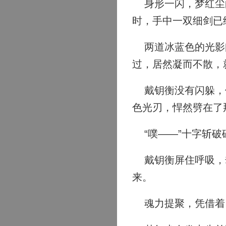
身形一闪，梦红尘的
时，手中一双细剑已
两道冰蓝色的光影闪
过，居然凝而不散，
戴钥衡没有闪躲，他
色光刃，悍然劈在了
“噗——”十字斩破
戴钥衡屏住呼吸，却
来。
魂力提聚，凭借着自