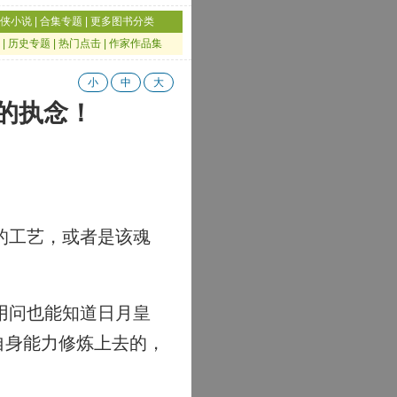
侠小说
|
合集专题
|
更多图书分类
|
历史专题
|
热门点击
|
作家作品集
小
中
大
帝的执念！
的工艺，或者是该魂
用问也能知道日月皇
自身能力修炼上去的，