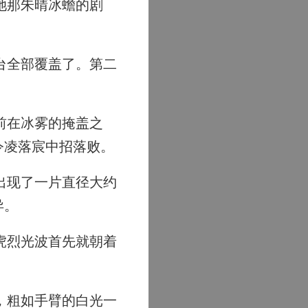
她那朱晴冰蟾的剧
台全部覆盖了。第二
前在冰雾的掩盖之
令凌落宸中招落败。
出现了一片直径大约
异。
虎烈光波首先就朝着
，粗如手臂的白光一