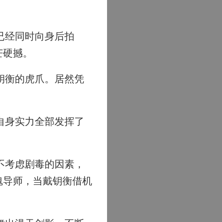
已经同时向身后拍
芒硬撼。
钥衡的虎爪。居然凭
自身实力全部发挥了
不考虑剧毒的因素，
魂导师，当戴钥衡借机