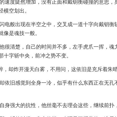
速度陡然增加，没有正面和戴钥衡碰撞的意思，
经横空划出。
电般出现在半空之中，交叉成一道十字向戴钥衡
就像是魂技一般。
很清楚，自己的时间并不多，左手虎爪一挥，魂
那十字斩中央，前冲之势不变。
碎，却炸开漫天白雾，不用问，这依旧是充斥着朱
依旧感觉到全身一冷，似乎有什么东西正在无孔
身强大的抗性，他丝毫不去理会这些，继续前扑