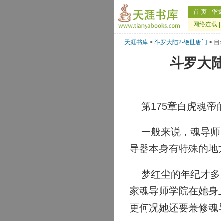
首 页
|
华
网络连载
天涯书库
>
斗罗大陆2-绝世唐门
> 
斗罗大陆
第175章白虎魂帝
一般来说，魂导师只
导器本身有特殊的地
梦红尘的年纪才多大
家魂导师学院在她身
更何况她还要兼修魂