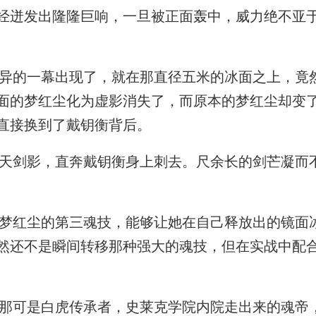
经迸发出隆隆巨响，一旦被正面轰中，威力绝不亚
的一幕出现了，就在那直径五米的冰面之上，竟
面的梦红尘化为虚影消失了，而原本的梦红尘却变
直接换到了戴钥衡背后。
剑影，直奔戴钥衡身上刺去。尺余长的剑芒凝而
红尘的第三魂技，能够让她在自己释放出的镜面
然还不是瞬间转移那种强大的魂技，但在实战中配
可是白虎传承者，史莱克学院内院走出来的魂帝