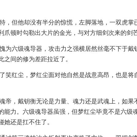
，但他却没有半分的惊慌，左脚落地，一双虎掌
利爪顿时勾勒出大片的金光，与对方细剑次来的剑
为六级魂导器，攻击力之强横居然丝毫不下于戴
此之间的修为差距拉近了。
笑红尘，梦红尘面对他自然是战意高昂，也是将
帝，戴钥衡无论是力量、魂力还是武魂上，如果
的能力。六级魂导器虽强，但梦红尘毕竟不是六级
碰她还是扛不住了。