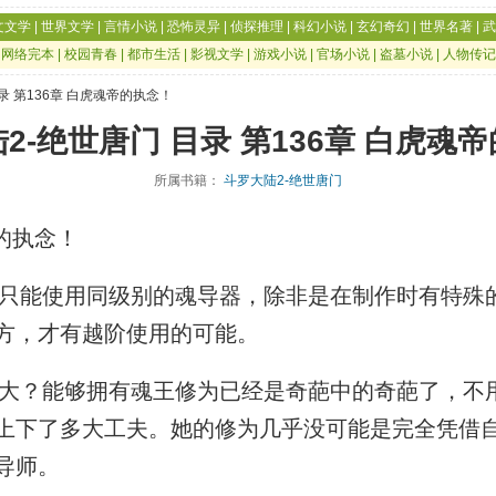
文文学
|
世界文学
|
言情小说
|
恐怖灵异
|
侦探推理
|
科幻小说
|
玄幻奇幻
|
世界名著
|
武
|
网络完本
|
校园青春
|
都市生活
|
影视文学
|
游戏小说
|
官场小说
|
盗墓小说
|
人物传记
目录 第136章 白虎魂帝的执念！
2-绝世唐门 目录 第136章 白虎魂
所属书籍：
斗罗大陆2-绝世唐门
的执念！
能使用同级别的魂导器，除非是在制作时有特殊
方，才有越阶使用的可能。
？能够拥有魂王修为已经是奇葩中的奇葩了，不
上下了多大工夫。她的修为几乎没可能是完全凭借
导师。