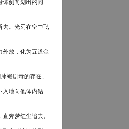
身体侧向划出的同
斩去。光刃在空中飞
力外放，化为五道金
晴冰蟾剧毒的存在。
不入地向他体内钻
，直奔梦红尘追去。