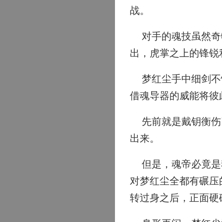
战。
对手的魂技虽然奇特
出，虎掌之上的锋锐
梦红尘手中细剑不愧
借魂导器的威能将彼
先前就是戴钥衡伤了
出来。
但是，魂帝必竟是魂
对梦红尘全都有碾压
转过身之后，正面硬