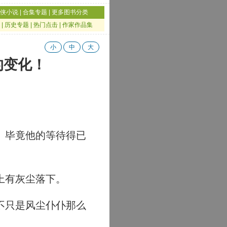
侠小说
|
合集专题
|
更多图书分类
|
历史专题
|
热门点击
|
作家作品集
小
中
大
的变化！
。毕竟他的等待得已
上有灰尘落下。
不只是风尘仆仆那么