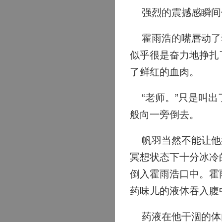
强烈的震撼感瞬间传
霍雨浩的嘴唇动了动
似乎很是奋力地挣扎
了鲜红的血肉。
“老师。”只是叫出
般向一旁倒去。
帆羽当然不能让他摔
冥想状态下十分冰冷
倒入霍雨浩口中。霍
药味儿的液体吞入腹
药液在他干涸的体内