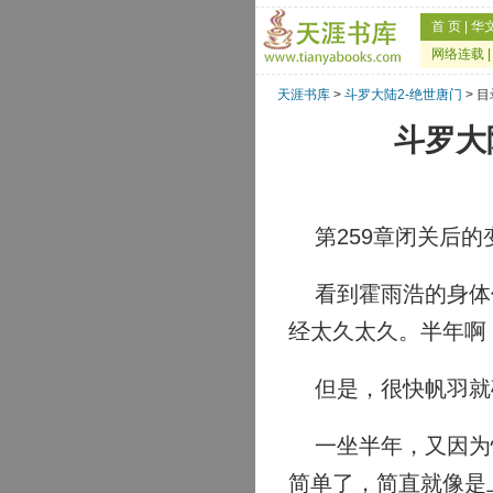
首 页
|
华
网络连载
天涯书库
>
斗罗大陆2-绝世唐门
> 
斗罗大
第259章闭关后的
看到霍雨浩的身体似
经太久太久。半年啊
但是，很快帆羽就确
一坐半年，又因为怕
简单了，简直就像是