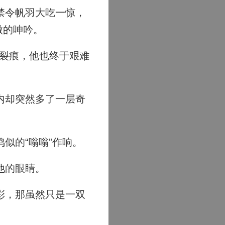
禁令帆羽大吃一惊，
微的呻吟。
现裂痕，他也终于艰难
内却突然多了一层奇
似的“嗡嗡”作响。
他的眼睛。
彩，那虽然只是一双