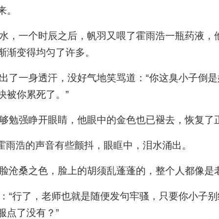
来。
，一个时辰之后，帆羽又喂了霍雨浩一瓶药液，
渐渐变得均匀了许多。
了一身透汗，没好气地笑骂道：“你这臭小子倒是
快被你累死了。”
勉强睁开眼睛，他眼中的金色也已褪去，恢复了
霍雨浩的声音有些颤抖，眼眶中，泪水涌出。
沧桑之色，脸上的胡须乱蓬蓬的，整个人都像是
“行了，老师也就是随便发句牢骚，只要你小子别
服点了没有？”