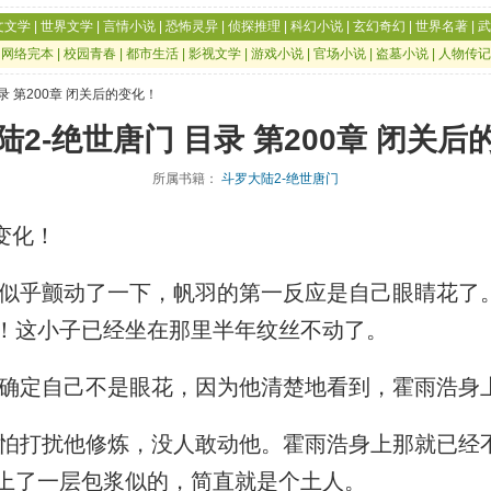
文文学
|
世界文学
|
言情小说
|
恐怖灵异
|
侦探推理
|
科幻小说
|
玄幻奇幻
|
世界名著
|
武
|
网络完本
|
校园青春
|
都市生活
|
影视文学
|
游戏小说
|
官场小说
|
盗墓小说
|
人物传记
目录 第200章 闭关后的变化！
陆2-绝世唐门 目录 第200章 闭关后
所属书籍：
斗罗大陆2-绝世唐门
变化！
乎颤动了一下，帆羽的第一反应是自己眼睛花了
！这小子已经坐在那里半年纹丝不动了。
定自己不是眼花，因为他清楚地看到，霍雨浩身
打扰他修炼，没人敢动他。霍雨浩身上那就已经
上了一层包浆似的，简直就是个土人。