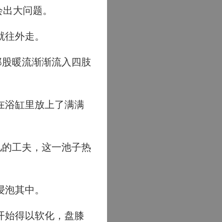
会出大问题。
就往外走。
那股暖流渐渐流入四肢
在浴缸里放上了满满
。
儿的工夫，这一池子热
浸泡其中。
开始得以软化，盘膝