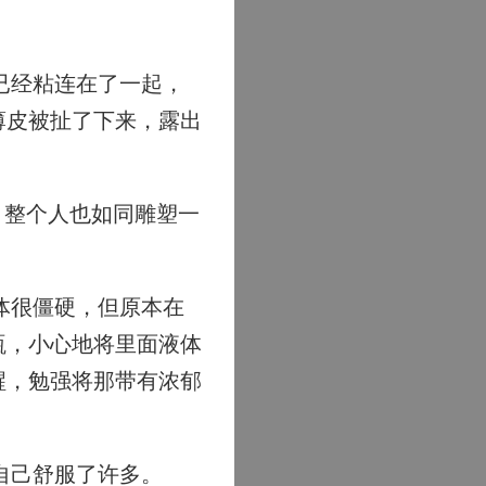
已经粘连在了一起，
薄皮被扯了下来，露出
，整个人也如同雕塑一
体很僵硬，但原本在
瓶，小心地将里面液体
醒，勉强将那带有浓郁
自己舒服了许多。