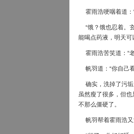
霍雨浩哽咽着道：“
“饿？饿也忍着。玄
能喝点药液，明天可
霍雨浩苦笑道：“老
帆羽道：“你自己看
确实，洗掉了污垢之
虽然瘦了很多，但也
不那么僵硬了。
帆羽帮着霍雨浩又清