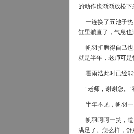
的动作也渐渐放松下
一连换了五池子热水
缸里躺直了，气息也
帆羽折腾得自己也出
就是半年，老师可是
霍雨浩此时已经能够
“老师，谢谢您。”
半年不见，帆羽一脸
帆羽呵呵一笑，道：
满足了。怎么样，舒