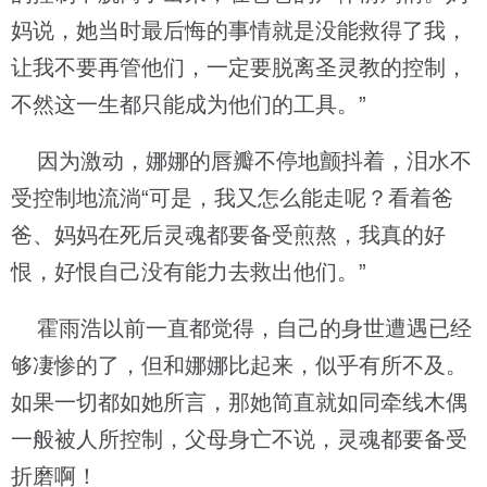
妈说，她当时最后悔的事情就是没能救得了我，
让我不要再管他们，一定要脱离圣灵教的控制，
不然这一生都只能成为他们的工具。”
因为激动，娜娜的唇瓣不停地颤抖着，泪水不
受控制地流淌“可是，我又怎么能走呢？看着爸
爸、妈妈在死后灵魂都要备受煎熬，我真的好
恨，好恨自己没有能力去救出他们。”
霍雨浩以前一直都觉得，自己的身世遭遇已经
够凄惨的了，但和娜娜比起来，似乎有所不及。
如果一切都如她所言，那她简直就如同牵线木偶
一般被人所控制，父母身亡不说，灵魂都要备受
折磨啊！