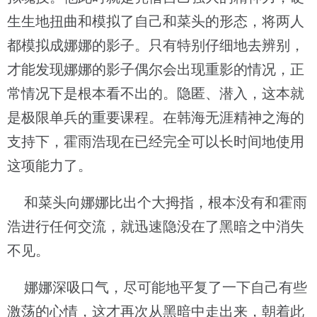
生生地扭曲和模拟了自己和菜头的形态，将两人
都模拟成娜娜的影子。只有特别仔细地去辨别，
才能发现娜娜的影子偶尔会出现重影的情况，正
常情况下是根本看不出的。隐匿、潜入，这本就
是极限单兵的重要课程。在韩海无涯精神之海的
支持下，霍雨浩现在已经完全可以长时间地使用
这项能力了。
和菜头向娜娜比出个大拇指，根本没有和霍雨
浩进行任何交流，就迅速隐没在了黑暗之中消失
不见。
娜娜深吸口气，尽可能地平复了一下自己有些
激荡的心情，这才再次从黑暗中走出来，朝着此