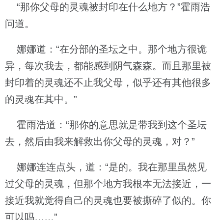
“那你父母的灵魂被封印在什么地方？”霍雨浩
问道。
娜娜道：“在分部的圣坛之中。那个地方很诡
异，每次我去，都能感到阴气森森。而且那里被
封印着的灵魂还不止我父母，似乎还有其他很多
的灵魂在其中。”
霍雨浩道：“那你的意思就是带我到这个圣坛
去，然后由我来解救出你父母的灵魂，对？”
娜娜连连点头，道：“是的。我在那里虽然见
过父母的灵魂，但那个地方我根本无法接近，一
接近我就觉得自己的灵魂也要被撕碎了似的。你
可以吗……”