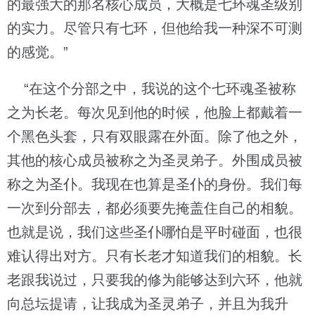
的最强大的那名核心成员，大概是七环魂圣级别
的实力。尽管只有七环，但他给我一种深不可测
的感觉。”
“在这个分部之中，我说的这个七环魂圣被称
之为长老。每次见到他的时候，他脸上都戴着一
个黑色头套，只有双眼露在外面。除了他之外，
其他的核心成员被称之为圣灵弟子。外围成员被
称之为圣仆。我现在也算是圣仆的身份。我们每
一次到分部去，都必须要先掩盖住自己的相貌。
也就是说，我们这些圣仆哪怕是平时碰面，也很
难认得出对方。只有长老才知道我们的相貌。长
老跟我说过，只要我的修为能够达到六环，他就
向总坛提请，让我成为圣灵弟子，并且为我升