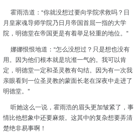
霍雨浩道：“你就没想过要向学院求救吗？日
月皇家魂导师学院乃日月帝国首屈一指的大学
院，明德堂在帝国更是有着举足轻重的地位。”
娜娜恨恨地道：“怎么没想过？只是想也没有
用。因为他们根本就是坑瀣一气的。我可以肯
定，明德堂一定和圣灵教有勾结。因为有一次我
亲眼看到一位圣灵教的蒙面长老在深夜中走进了
明德堂。”
听她这么一说，霍雨浩的眉头更加皱紧了，事
情比他想象中还要麻烦。这其中的复杂想要弄清
楚绝非易事啊！