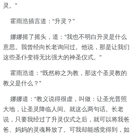
灵。”
霍雨浩插言道：“升灵？”
娜娜摇了摇头，道：“我也不明白升灵是什么
意思。我曾经向长老询问过。他说，那是让我们
这些圣仆变得无比强大的神圣仪式。”
霍雨浩道：“既然称之为教，那这个圣灵教的
教义是什么？”
娜娜道：“教义说得很虚，叫做：让圣光普照
大地，让圣灵降临人间。就这么两句话。长老
说，只要我经过了升灵仪式之后，就可以将我爸
爸、妈妈的灵魂释放了。可我却能感觉得到，如