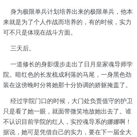
身为极限单兵计划培养出来的极限单兵，他本
来就是为了个人作战而培养的，有的时候，实力
可不只是体现在战斗方面。
三天后。
一道修长的身影缓步走出了日月皇家魂导师学
院。暗红色的长发梳成利落的马尾，一身黑色劲
装在这傍晚时分将她那十分协调的娇躯掩盖了。
经过学院门口的时候，大门处负责值守的护卫
只是看了她一眼，就面带微笑地放她出去了。谁
不认识目前学院的红人，实控魂导系的娜娜啊！
据说，她可是凭借自己的实力，要在下一届全大