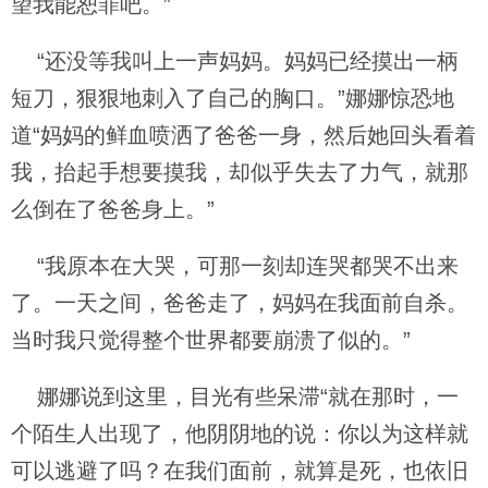
望我能恕罪吧。”
“还没等我叫上一声妈妈。妈妈已经摸出一柄
短刀，狠狠地刺入了自己的胸口。”娜娜惊恐地
道“妈妈的鲜血喷洒了爸爸一身，然后她回头看着
我，抬起手想要摸我，却似乎失去了力气，就那
么倒在了爸爸身上。”
“我原本在大哭，可那一刻却连哭都哭不出来
了。一天之间，爸爸走了，妈妈在我面前自杀。
当时我只觉得整个世界都要崩溃了似的。”
娜娜说到这里，目光有些呆滞“就在那时，一
个陌生人出现了，他阴阴地的说：你以为这样就
可以逃避了吗？在我们面前，就算是死，也依旧