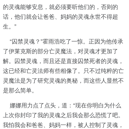
的灵魂能够安息，就必须要听他们的，否则的
话，他们就会让爸爸、妈妈的灵魂永世不得超
生。”
“囚禁灵魂？”霍雨浩吃了一惊。正因为他传承
了伊莱克斯的部分亡灵魔法，对灵魂才更加了
解。囚禁灵魂，而且还是直接囚禁死者的灵魂，
这已经和亡灵法师有些相像了。只不过纯粹的亡
灵魔法是为了研究灵魂的奥秘，而这些人显然不
是那么简单。
娜娜用力点了点头，道：“现在你明白为什么
上次你封印了我的灵魂之后我会那么恐慌了吧。
我怕我会和爸爸、妈妈一样，被人控制了灵魂，