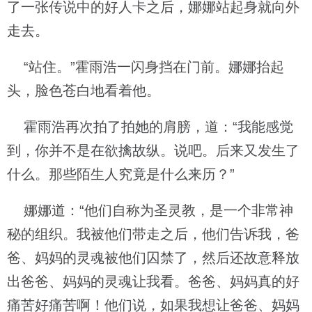
了一张传说中的好人卡之后，娜娜站起身就向外
走去。
“站住。”霍雨浩一闪身挡在门前。娜娜抬起
头，脸色苍白地看着他。
霍雨浩再次拍了拍她的肩膀，道：“我能感觉
到，你并不是在欲擒故纵。说吧。后来又发生了
什么。那些陌生人究竟是什么来历？”
娜娜道：“他们自称为圣灵教，是一个非常神
秘的组织。我被他们带走之后，他们告诉我，爸
爸、妈妈的灵魂被他们囚禁了，然后还故意释放
出爸爸、妈妈的灵魂让我看。爸爸、妈妈真的好
痛苦好痛苦啊！他们说，如果我想让爸爸、妈妈