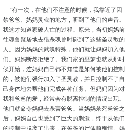
“有一次，在他们不注意的时候，我靠近了囚
禁爸爸、妈妈灵魂的地方，听到了他们的声音。
我这才知道家破人亡的过程。原来，当初妈妈前
往魂兽聚居地去猎杀魂兽时碰到了这些圣灵教的
人。因为妈妈的武魂特殊，他们就让妈妈加入他
们。妈妈断然拒绝了。我们家的噩梦也就从那时
候开始，连妈妈自己都不知道是如何被他们控制
的，被他们强行加入了圣灵教，并且控制不了自
己身体地去帮他们完成各种任务。但妈妈因为对
我和爸爸的爱，经常会有脱离控制的情况出现。
他们就命令妈妈去杀害爸爸。当妈妈杀死爸爸之
后，妈妈自己也受到了巨大的刺激，终于从他们
的控制中脱离了出来，在爸爸的尸体前殉情。妈