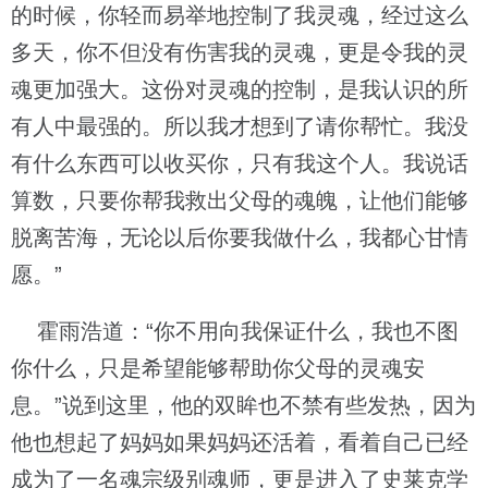
的时候，你轻而易举地控制了我灵魂，经过这么
多天，你不但没有伤害我的灵魂，更是令我的灵
魂更加强大。这份对灵魂的控制，是我认识的所
有人中最强的。所以我才想到了请你帮忙。我没
有什么东西可以收买你，只有我这个人。我说话
算数，只要你帮我救出父母的魂魄，让他们能够
脱离苦海，无论以后你要我做什么，我都心甘情
愿。”
霍雨浩道：“你不用向我保证什么，我也不图
你什么，只是希望能够帮助你父母的灵魂安
息。”说到这里，他的双眸也不禁有些发热，因为
他也想起了妈妈如果妈妈还活着，看着自己已经
成为了一名魂宗级别魂师，更是进入了史莱克学