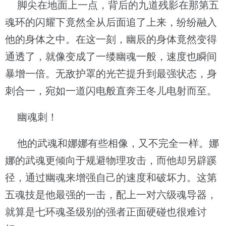
脚尖在地面上一点，背后的九道残影在那第五
魂环的闪耀下竟然全从后面追了上来，纷纷融入
他的身体之中。在这一刻，幽辰的身体竟然变得
通透了，就像变成了一缕幽魂一般，速度也瞬间
暴增一倍。无敌护罩的光芒提升到最强状态，身
刺合一，宛如一道闪电般直奔王冬儿电射而至。
幽魂刺！
他的武魂和娜娜有些相像，又不完全一样。娜
娜的武魂更倾向于规避物理攻击，而他却另辟蹊
径，通过幽魂来增强自己的速度和破坏力。这第
五魂技是他最强的一击，配上一对六级魂导器，
就算是七环魂圣级别的强者正面硬碰也很难讨