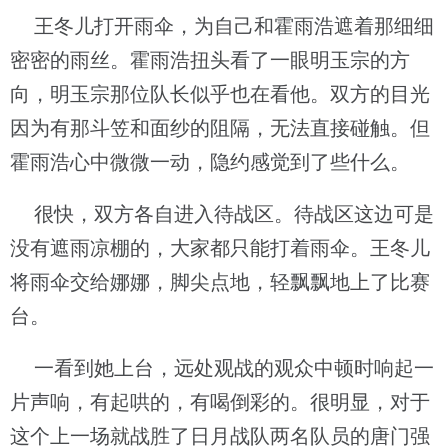
王冬儿打开雨伞，为自己和霍雨浩遮着那细细
密密的雨丝。霍雨浩扭头看了一眼明玉宗的方
向，明玉宗那位队长似乎也在看他。双方的目光
因为有那斗笠和面纱的阻隔，无法直接碰触。但
霍雨浩心中微微一动，隐约感觉到了些什么。
很快，双方各自进入待战区。待战区这边可是
没有遮雨凉棚的，大家都只能打着雨伞。王冬儿
将雨伞交给娜娜，脚尖点地，轻飘飘地上了比赛
台。
一看到她上台，远处观战的观众中顿时响起一
片声响，有起哄的，有喝倒彩的。很明显，对于
这个上一场就战胜了日月战队两名队员的唐门强