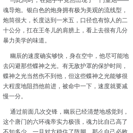
与此同时，在她手中竟然出现了一门重炮——
魂导炮。银白色的炮身拥有极为美观的流线型，
炮筒很大，长度达到一米五，口径也有惊人的二
十公分，扛在王冬儿的肩膀上，看上去很有几分
暴力美学的味道。
幽辰的速度确实够快，身在空中，他尽可能地
去闪避那些蝶神之光。有无敌护罩的保护时间，
蝶神之光当然伤不到他，但这些蝶神之光能够很
大程度地阻挡他前进，被命中一下，速度就要减
慢一分。
通过前面几次交锋，幽辰已经清楚地感觉到，
这个唐门的六环魂帝实力极强，魂力比自己高了
不知多少。一旦对方稳住了阵脚，那么自己必败