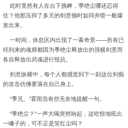
此时竟然有人在台下挑衅，季绝尘哪还忍得
住？他那压抑了多天的剑意顿时如同井喷一般爆
发出来。
一时间，休息区内出现了一幕奇景——所有已
经到来的魂师都因为季绝尘释放出的强横剑意而
各自释放出武魂进行抵抗。
剑意纵横中，每个人都感觉到下一刻这位剑痴
的攻击仿佛要落在自己身上。
“季兄。”霍雨浩有些无奈地提醒一句。
“季绝尘？”一声大喝突然响起，这吃惊地吼出
一嗓子的，可不正是笑红尘吗？