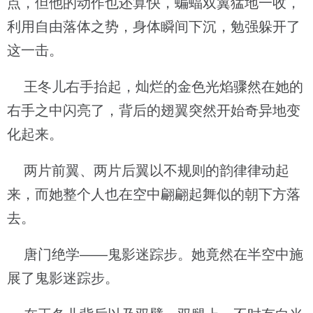
点，但他的动作也还算快，蝙蝠双翼猛地一收，
利用自由落体之势，身体瞬间下沉，勉强躲开了
这一击。
王冬儿右手抬起，灿烂的金色光焰骤然在她的
右手之中闪亮了，背后的翅翼突然开始奇异地变
化起来。
两片前翼、两片后翼以不规则的韵律律动起
来，而她整个人也在空中翩翩起舞似的朝下方落
去。
唐门绝学——鬼影迷踪步。她竟然在半空中施
展了鬼影迷踪步。