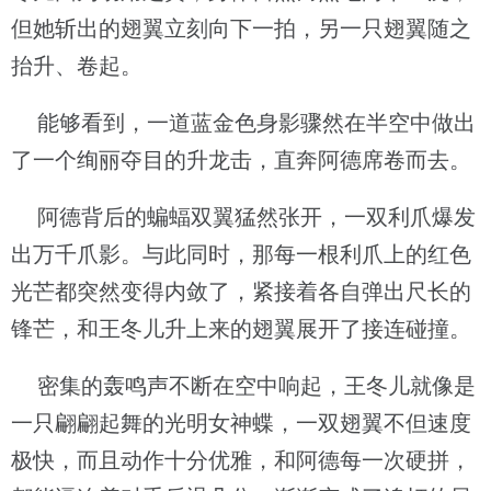
但她斩出的翅翼立刻向下一拍，另一只翅翼随之
抬升、卷起。
能够看到，一道蓝金色身影骤然在半空中做出
了一个绚丽夺目的升龙击，直奔阿德席卷而去。
阿德背后的蝙蝠双翼猛然张开，一双利爪爆发
出万千爪影。与此同时，那每一根利爪上的红色
光芒都突然变得内敛了，紧接着各自弹出尺长的
锋芒，和王冬儿升上来的翅翼展开了接连碰撞。
密集的轰鸣声不断在空中响起，王冬儿就像是
一只翩翩起舞的光明女神蝶，一双翅翼不但速度
极快，而且动作十分优雅，和阿德每一次硬拼，