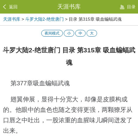
天涯书库
返回
目录
天涯书库
>
斗罗大陆2-绝世唐门
> 目录 第315章 吸血蝙蝠武魂
夜间模式
小
中
大
斗罗大陆2-绝世唐门 目录 第315章 吸血蝙蝠武
魂
第377章吸血蝙蝠武魂
翅翼伸展，显得十分宽大，却像是皮膜构成
的。他眼中的血色也随之变得更强，两颗獠牙从
口唇之中吐出，一股浓重的血腥味儿瞬间迸发了
出来。