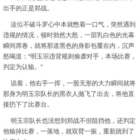
出手的正是郑战。
这位不破斗罗心中本就憋着一口气，突然遇到
违规的情况，顿时勃然大怒，一层乳白色的光幕
瞬间席卷，就将那道黑色的身影包覆在内，沉声
怒喝道：“明玉宗违背规则偷袭对手，本场比赛，
判定为认输。”
说着，他右手一挥，一股无形的大力瞬间就将
那身为明玉宗队长的黑衣人抛飞了出去，将他直
接扔下了比赛台。
明玉宗队长也没想到郑战不但阻挡他，还判定
他输掉比赛，一落地，就双臂一振，重新跳到了