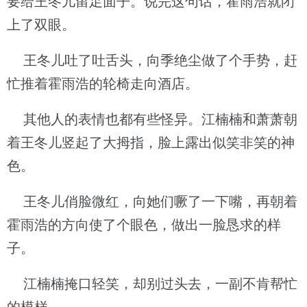
要给王冬儿留足面子。说完这句话，霍雨浩就闭
上了双眼。
王冬儿吐了吐舌头，向季绝尘做了个手势，赶
忙推着霍雨浩的轮椅走向酒店。
其他人的表情也都有些怪异。江楠楠和萧萧朝
着王冬儿竖起了大拇指，脸上露出似笑非笑的神
色。
王冬儿俏脸微红，向她们噘了一下嘴，再朝着
霍雨浩的方向使了个眼色，做出一脸恳求的样
子。
江楠楠掩口轻笑，却别过头去，一副不肯帮忙