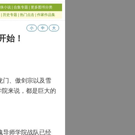
侠小说
|
合集专题
|
更多图书分类
|
历史专题
|
热门点击
|
作家作品集
小
中
大
战开始！
龙门、傲剑宗以及雪
学院来说，都是巨大的
魂导师学院战队已经