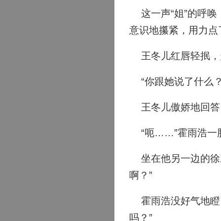
这一声“姐”的呼唤
意识地攥紧，用力点
王冬儿红唇轻抿，
“你跟她说了什么？
王冬儿傲娇地回答：
“呃……”霍雨浩一
坐在他另一边的徐三
啊？”
霍雨浩没好气地瞪了
吗？”