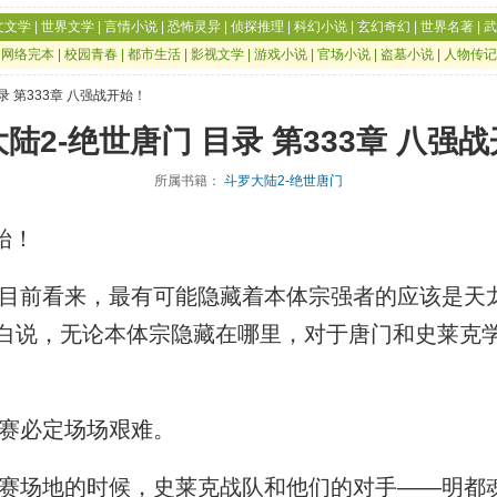
文文学
|
世界文学
|
言情小说
|
恐怖灵异
|
侦探推理
|
科幻小说
|
玄幻奇幻
|
世界名著
|
武
|
网络完本
|
校园青春
|
都市生活
|
影视文学
|
游戏小说
|
官场小说
|
盗墓小说
|
人物传记
目录 第333章 八强战开始！
陆2-绝世唐门 目录 第333章 八强
所属书籍：
斗罗大陆2-绝世唐门
始！
前看来，最有可能隐藏着本体宗强者的应该是天
白说，无论本体宗隐藏在哪里，对于唐门和史莱克
赛必定场场艰难。
场地的时候，史莱克战队和他们的对手——明都