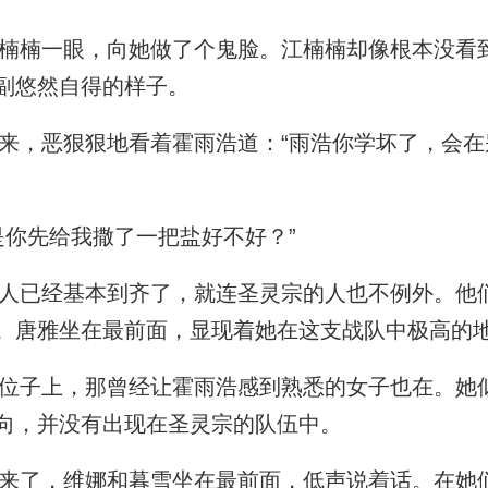
楠一眼，向她做了个鬼脸。江楠楠却像根本没看
副悠然自得的样子。
，恶狠狠地看着霍雨浩道：“雨浩你学坏了，会在
你先给我撒了一把盐好不好？”
已经基本到齐了，就连圣灵宗的人也不例外。他
。唐雅坐在最前面，显现着她在这支战队中极高的
子上，那曾经让霍雨浩感到熟悉的女子也在。她
向，并没有出现在圣灵宗的队伍中。
了，维娜和暮雪坐在最前面，低声说着话。在她