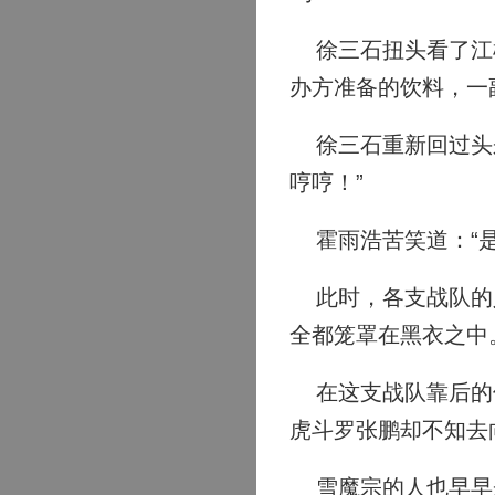
徐三石扭头看了江楠
办方准备的饮料，一
徐三石重新回过头来
哼哼！”
霍雨浩苦笑道：“是
此时，各支战队的人
全都笼罩在黑衣之中
在这支战队靠后的位
虎斗罗张鹏却不知去
雪魔宗的人也早早来