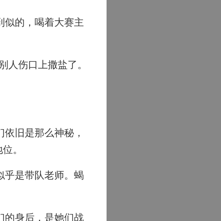
到似的，喝着大赛主
别人伤口上撒盐了。
们依旧是那么神秘，
地位。
似乎是带队老师。蝎
们的身后，是她们战