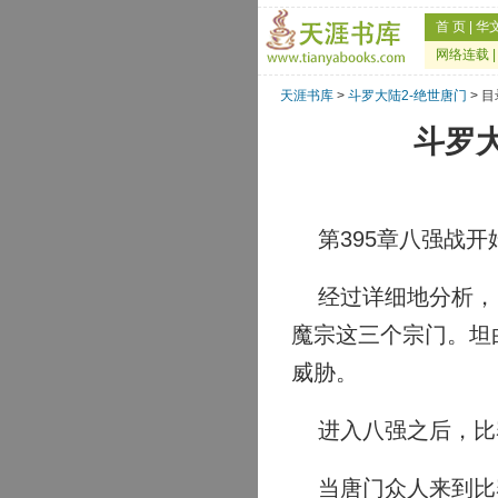
首 页
|
华
网络连载
天涯书库
>
斗罗大陆2-绝世唐门
> 
斗罗大
第395章八强战开
经过详细地分析，目
魔宗这三个宗门。坦
威胁。
进入八强之后，比
当唐门众人来到比赛