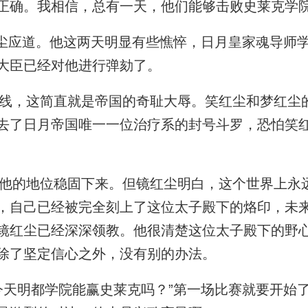
正确。我相信，总有一天，他们能够击败史莱克学院
尘应道。他这两天明显有些憔悴，日月皇家魂导师
大臣已经对他进行弹劾了。
，这简直就是帝国的奇耻大辱。笑红尘和梦红尘
去了日月帝国唯一一位治疗系的封号斗罗，恐怕笑
的地位稳固下来。但镜红尘明白，这个世界上永
，自己已经被完全刻上了这位太子殿下的烙印，未
镜红尘已经深深领教。他很清楚这位太子殿下的野
除了坚定信心之外，没有别的办法。
天明都学院能赢史莱克吗？”第一场比赛就要开始