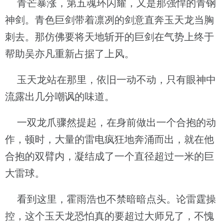
青芒暴涨，第五魂环闪耀，又是那强悍的青钢
神剑。青色巨剑带着凛冽的剑意直奔玉天龙当胸
刺去。那仿佛要将天地斩开的巨剑在气势上终于
帮助吴亦凡重新占据了上风。
玉天龙站在那里，依旧一动不动，只有眼神中
流露出几分嘲讽的味道。
一双龙爪骤然提起，在身前做出一个合抱的动
作，顿时，大量的雷电疯狂地奔涌而出，就在他
合抱的双臂内，凝结成了一个直径超过一米的巨
大雷球。
看到这里，霍雨浩也不禁暗暗点头。论雷霆操
控，这个玉天龙恐怕真的要超过大师兄了，不愧