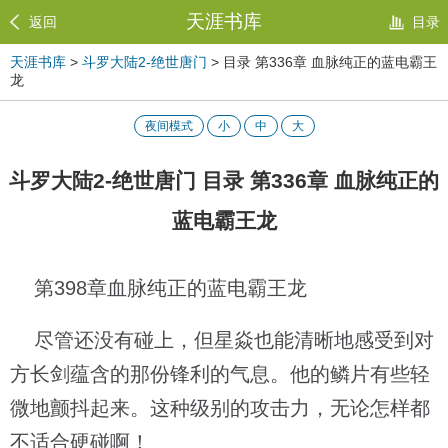
天涯书库
返回
目录
天涯书库
>
斗罗大陆2-绝世唐门
> 目录 第336章 血脉纯正的蓝电霸王
龙
夜间模式
小
中
大
斗罗大陆2-绝世唐门 目录 第336章 血脉纯正的
蓝电霸王龙
第398章血脉纯正的蓝电霸王龙
尽管还没有碰上，但星焱也能清晰地感受到对
方长剑蕴含的那份锋利的气息。他的鳞片有些轻
微地颤抖起来。这种级别的攻击力，无论怎样都
不适合硬碰啊！