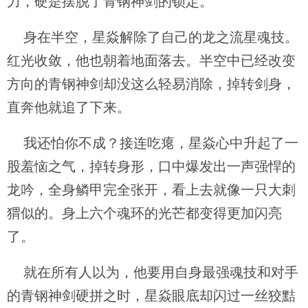
力，硬是摆脱了青钢神剑的锁定。
身在半空，星焱解除了自己的龙之流星魂技。
红光收敛，他也朝着地面落去。半空中已经改变
方向的青钢神剑却没这么轻易消除，掉转剑身，
直奔他就追了下来。
我还怕你不成？接连吃瘪，星焱心中升起了一
股羞恼之气，掉转身形，口中爆发出一声强悍的
龙吟，全身鳞甲完全张开，看上去就像一只大刺
猬似的。身上六个魂环的光芒都变得更加闪亮
了。
就在所有人以为，他要用自身最强魂技和对手
的青钢神剑硬拼之时，星焱眼底却闪过一丝狡黠