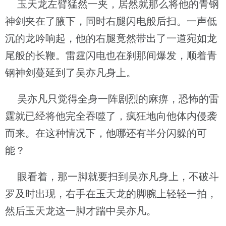
玉天龙左臂猛然一夹，居然就那么将他的青钢
神剑夹在了腋下，同时右腿闪电般后扫。一声低
沉的龙吟响起，他的右腿竟然带出了一道宛如龙
尾般的长鞭。雷霆闪电也在刹那间爆发，顺着青
钢神剑蔓延到了吴亦凡身上。
吴亦凡只觉得全身一阵剧烈的麻痹，恐怖的雷
霆就已经将他完全吞噬了，疯狂地向他体内侵袭
而来。在这种情况下，他哪还有半分闪躲的可
能？
眼看着，那一脚就要扫到吴亦凡身上，不破斗
罗及时出现，右手在玉天龙的脚腕上轻轻一拍，
然后玉天龙这一脚才踹中吴亦凡。