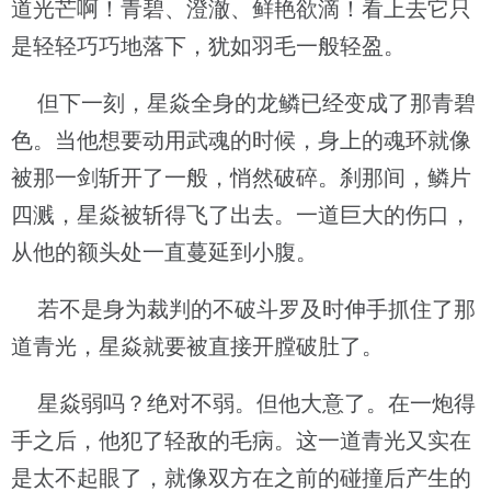
道光芒啊！青碧、澄澈、鲜艳欲滴！看上去它只
是轻轻巧巧地落下，犹如羽毛一般轻盈。
但下一刻，星焱全身的龙鳞已经变成了那青碧
色。当他想要动用武魂的时候，身上的魂环就像
被那一剑斩开了一般，悄然破碎。刹那间，鳞片
四溅，星焱被斩得飞了出去。一道巨大的伤口，
从他的额头处一直蔓延到小腹。
若不是身为裁判的不破斗罗及时伸手抓住了那
道青光，星焱就要被直接开膛破肚了。
星焱弱吗？绝对不弱。但他大意了。在一炮得
手之后，他犯了轻敌的毛病。这一道青光又实在
是太不起眼了，就像双方在之前的碰撞后产生的