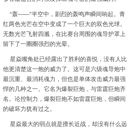
“轰——”半空中，剧烈的轰鸣声瞬间响起。青
红两色光芒在空中变成了一个巨大的双色光球。
无数光芒飞射四溅，在比赛台周围的魂导护罩上
留下了一圈圈强烈的光晕。
星焱嘴角处已经露出了胜利的喜悦，没有人比
他更清楚这一炮的威力了。这可是六级魂导炮中
最沉重、最消耗魂力，但也是单体攻击威力最强
悍的几种之一。它名为爆裂巨炮，与雷霆巨炮齐
名。论控制力，爆裂巨炮不如雷霆巨炮，但瞬间
的破坏力犹有过之。
星焱最大的弱点就是擅长近战，却没有什么远