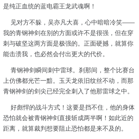
是纯正血统的蓝电霸王龙武魂啊！
见对方不躲，吴亦凡大喜，心中暗暗冷笑——
我的青钢神剑在别的方面或许不是很强，但在穿
刺与破坚这两方面是极强的。正面硬撼，就算你
能击溃我，也必然会付出更大的代价。
青钢神剑瞬间刺中雷球。刹那间，整个比赛台
上仿佛都光芒一黯。玉天龙依旧纹丝不动，而那
青钢神剑的剑尖已经完全刺入了他那雷球之中。
好彪悍的战斗方式！这要是挡不住，他的身体
恐怕就会被青钢神剑直接斩成两半啊！如此近的
距离，就算裁判想要阻止恐怕都是来不及的。