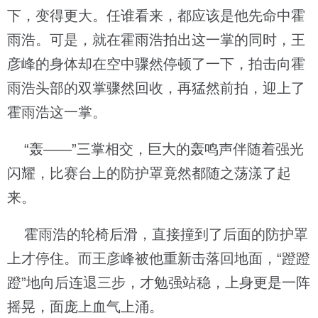
下，变得更大。任谁看来，都应该是他先命中霍
雨浩。可是，就在霍雨浩拍出这一掌的同时，王
彦峰的身体却在空中骤然停顿了一下，拍击向霍
雨浩头部的双掌骤然回收，再猛然前拍，迎上了
霍雨浩这一掌。
“轰——”三掌相交，巨大的轰鸣声伴随着强光
闪耀，比赛台上的防护罩竟然都随之荡漾了起
来。
霍雨浩的轮椅后滑，直接撞到了后面的防护罩
上才停住。而王彦峰被他重新击落回地面，“蹬蹬
蹬”地向后连退三步，才勉强站稳，上身更是一阵
摇晃，面庞上血气上涌。