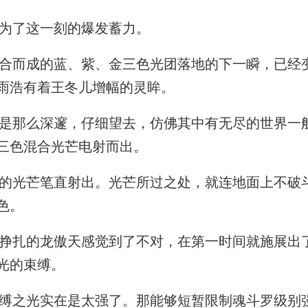
为了这一刻的爆发蓄力。
而成的蓝、紫、金三色光团落地的下一瞬，已经
雨浩有着王冬儿增幅的灵眸。
那么深邃，仔细望去，仿佛其中有无尽的世界一
三色混合光芒电射而出。
光芒笔直射出。光芒所过之处，就连地面上不破
色。
扎的龙傲天感觉到了不对，在第一时间就施展出
光的束缚。
之光实在是太强了。那能够短暂限制魂斗罗级别