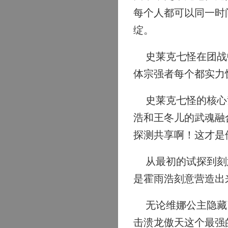
每个人都可以同一时
绽。
史莱克七怪在团战中
体宗强者每个都实力
史莱克七怪的核心竞
浩和王冬儿的武魂融
探测共享啊！这才是
从最初的试探到刻意
是霍雨浩刻意营造出
无论维娜公主隐藏了
击溃龙傲天这个最强