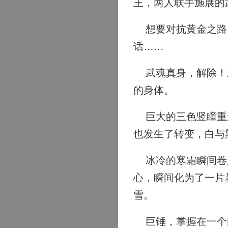
王，两人联手施展的
想要对抗黄金之路，
话……
武魂真身，解除！武
的身体。
巨大的三色竖瞳重新
也发生了转变，白与
冰冷的寒霜瞬间卷起
心，瞬间化为了一片
雪。
巨锤，掌握在一个由