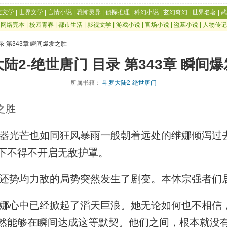
文文学
|
世界文学
|
言情小说
|
恐怖灵异
|
侦探推理
|
科幻小说
|
玄幻奇幻
|
世界名著
|
武
|
网络完本
|
校园青春
|
都市生活
|
影视文学
|
游戏小说
|
官场小说
|
盗墓小说
|
人物传记
目录 第343章 瞬间爆发之胜
陆2-绝世唐门 目录 第343章 瞬间
所属书籍：
斗罗大陆2-绝世唐门
之胜
光芒也如同狂风暴雨一般朝着远处的维娜倾泻过
下不得不开启无敌护罩。
势均力敌的局势突然发生了剧变。本体宗强者们
心中已经掀起了滔天巨浪。她无论如何也不相信
然能够在瞬间达成这等默契。他们之间，根本就没