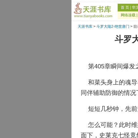
首 页
|
华
网络连载
天涯书库
>
斗罗大陆2-绝世唐门
> 
斗罗大
第405章瞬间爆发
和菜头身上的魂导器
同伴辅助防御的情况
短短几秒钟，先前还
怎么可能？此时维娜
面下，史莱克七怪竟