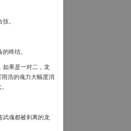
合技。
备的终结。
，如果是一对二，龙
霍雨浩的魂力大幅度消
大。
连武魂都被剥离的龙