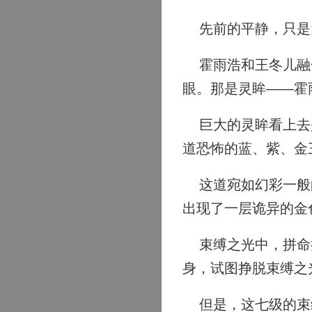
先前的平静，只是
霍雨浩和王冬儿融合
眼。那是灵眸——霍
巨大的灵眸看上去是
道恐怖的蓝、紫、金
这道宛如幻彩一般的
出现了一层诡异的金
束缚之光中，拼命挣
身，试图挣脱束缚之
但是，这七级的束缚