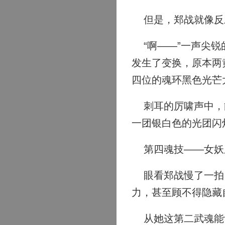
但是，郑战就像反
“啊——”一声尖锐
发生了变换，原本两
四位的魂环黑色光芒
刺耳的厉啸声中，能
一团银白色的光团闪
第四魂技——女妖
眼看郑战慢了一拍，
力，甚至顾不得隐藏
从她这第二武魂能够