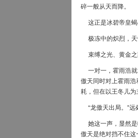
碎一般从天而降。
这正是冰碧帝皇蝎
极冻中的炽烈，天
束缚之光、黄金之
一对一，霍雨浩就算
傲天同时对上霍雨浩
耗，但在以王冬儿为
“龙傲天出局。”远
她这一声，显然是喊
傲天是绝对挡不住这