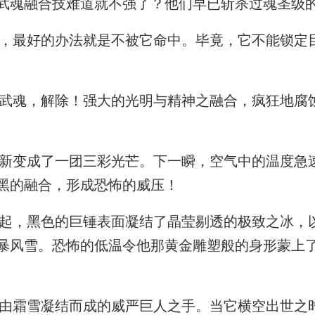
武魂融合技难道就不强了？他们早已斩杀过魂圣级
最好的办法就是不被它命中。毕竟，它不能锁定
魂，解除！强大的光明与精神之融合，疯狂地腐
变成了一团三彩光芒。下一瞬，空气中的温度急
黑的融合，形成恐怖的威压！
，黑色的巨锤表面凝结了晶莹剔透的极致之冰，
暴风雪。恐怖的低温令他那黄金雕塑般的身形蒙上
霜雪凝结而成的威严巨人之手。当它横空出世之