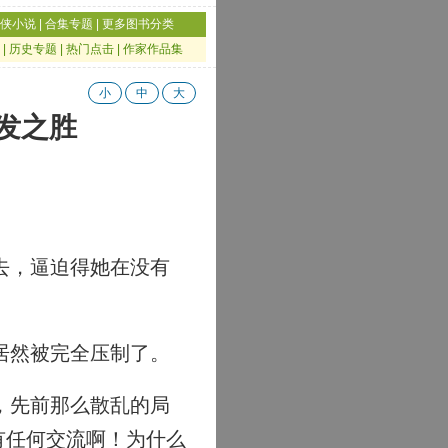
侠小说
|
合集专题
|
更多图书分类
|
历史专题
|
热门点击
|
作家作品集
小
中
大
爆发之胜
去，逼迫得她在没有
居然被完全压制了。
，先前那么散乱的局
有任何交流啊！为什么