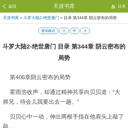
天涯书库
返回
目录
天涯书库
>
斗罗大陆2-绝世唐门
> 目录 第344章 阴云密布的局势
夜间模式
小
中
大
斗罗大陆2-绝世唐门 目录 第344章 阴云密布的
局势
第406章阴云密布的局势
霍雨浩收声，却通过精神共享向贝贝道：“大
师兄，待会儿我要出去一趟。”
贝贝心中一动，伸出两根手指在他肩头上敲了
敲。