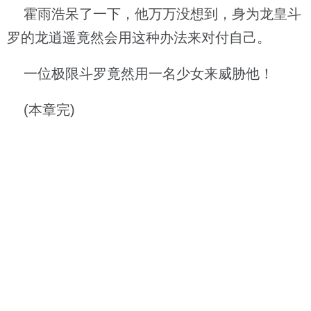
霍雨浩呆了一下，他万万没想到，身为龙皇斗
罗的龙逍遥竟然会用这种办法来对付自己。
一位极限斗罗竟然用一名少女来威胁他！
(本章完)