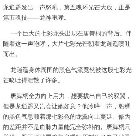
龙逍遥发出一声怒吼，第五魂环光芒大放，正是
第五魂技——龙神咆哮。
一个巨大的七彩龙头出现在唐舞桐的背后。伴
随着这一声咆哮，大片七彩光芒朝着龙逍遥喷吐
而出。
龙逍遥身体周围的黑色气流竟然被这股七彩光
芒喷吐得溃散了许多。
唐舞桐全力向上用力，想要拔出自己的双翼，
但是龙逍遥又岂会让她如意？他冷哼一声，黏稠
的黑色气息顺着那七彩色的龙翼向上蔓延。修为
的差距并不是血脉力量能完全弥补的。唐舞桐只