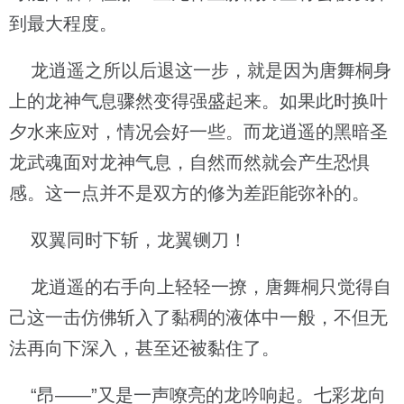
到最大程度。
龙逍遥之所以后退这一步，就是因为唐舞桐身
上的龙神气息骤然变得强盛起来。如果此时换叶
夕水来应对，情况会好一些。而龙逍遥的黑暗圣
龙武魂面对龙神气息，自然而然就会产生恐惧
感。这一点并不是双方的修为差距能弥补的。
双翼同时下斩，龙翼铡刀！
龙逍遥的右手向上轻轻一撩，唐舞桐只觉得自
己这一击仿佛斩入了黏稠的液体中一般，不但无
法再向下深入，甚至还被黏住了。
“昂——”又是一声嘹亮的龙吟响起。七彩龙向