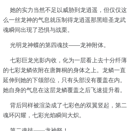
她的实力当然不足以威胁到龙逍遥，但仅仅这
么一丝龙神的气息就压制得龙逍遥那黑暗圣龙武
魂瞬间出现了恐惧与战栗。
光明龙神蝶的第四魂技——龙神附体。
七彩巨龙光影内收，化为一层看上去十分纤薄
的七彩龙鳞依附在唐舞桐的身体之上。龙鳞一直
延伸到她的下颌部位，只有头部没有覆盖在内。
她自身的气息在这层龙鳞覆盖之后飞速提升着。
背后同样被渲染成了七彩色的双翼竖起，第二
魂环闪耀，七彩光焰瞬间大炽。
第二魂技——龙神怒！