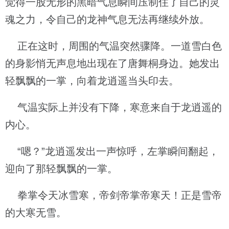
觉得一股无形的黑暗气息瞬间压制住了自己的灵
魂之力，令自己的龙神气息无法再继续外放。
正在这时，周围的气温突然骤降。一道雪白色
的身影悄无声息地出现在了唐舞桐身边。她发出
轻飘飘的一掌，向着龙逍遥当头印去。
气温实际上并没有下降，寒意来自于龙逍遥的
内心。
“嗯？”龙逍遥发出一声惊呼，左掌瞬间翻起，
迎向了那轻飘飘的一掌。
拳掌令天冰雪寒，帝剑帝掌帝寒天！正是雪帝
的大寒无雪。