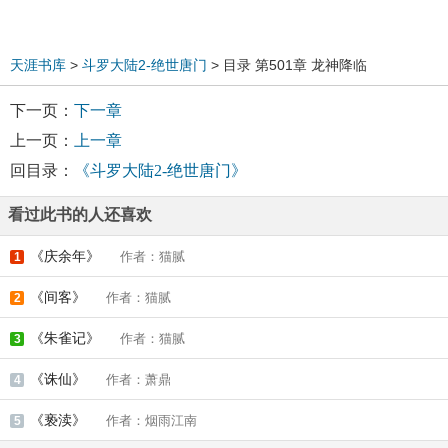
天涯书库
>
斗罗大陆2-绝世唐门
> 目录 第501章 龙神降临
下一页：
下一章
上一页：
上一章
回目录：
《斗罗大陆2-绝世唐门》
看过此书的人还喜欢
《庆余年》
作者：猫腻
1
《间客》
作者：猫腻
2
《朱雀记》
作者：猫腻
3
《诛仙》
作者：萧鼎
4
《亵渎》
作者：烟雨江南
5