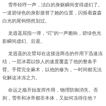
雪帝轻哼一声，洁白的身躯瞬间变得虚幻了。
一道碧绿色的身影接替了她的位置，闪烁着森森
白光的尾钩悄然划过。
龙逍遥屈指一弹，“叮”的一声脆响，碧绿色光
影瞬间虚幻、后退。
龙逍遥的左臂却在这接连两击的作用下迅速冻
结，一层冰霜以惊人的速度覆盖了他的整条手
臂。手臂完全麻木，以他的修为，一时间都无法
化解这冰冻之力。
命运之殇开始发挥作用，物理防御消失。否
则，雪帝和冰帝都非本体，又如何冻得住他？