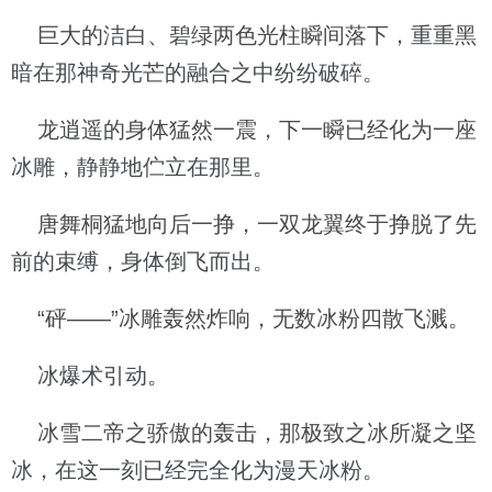
巨大的洁白、碧绿两色光柱瞬间落下，重重黑
暗在那神奇光芒的融合之中纷纷破碎。
龙逍遥的身体猛然一震，下一瞬已经化为一座
冰雕，静静地伫立在那里。
唐舞桐猛地向后一挣，一双龙翼终于挣脱了先
前的束缚，身体倒飞而出。
“砰——”冰雕轰然炸响，无数冰粉四散飞溅。
冰爆术引动。
冰雪二帝之骄傲的轰击，那极致之冰所凝之坚
冰，在这一刻已经完全化为漫天冰粉。