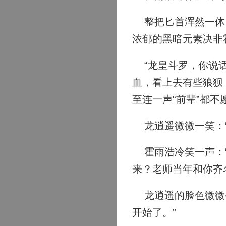
整把匕首浑然一体，
浓郁的黑暗元素决非
“龙皇斗罗，你说话
血，看上去有些狼狈
至连一声“前辈”都
龙逍遥微微一笑：“
霍雨浩冷笑一声：“
来？老师当年和你齐
龙逍遥的脸色微微变
开始了。”