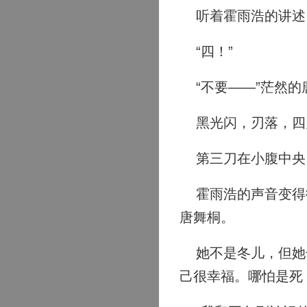
听着霍雨浩的讲述
“四！”
“不要——”茫然的
黑光闪，刃落，四
第三刀在小腹中央
霍雨浩的声音变得微
唐舞桐。
她不是冬儿，但她长
己很幸福。哪怕是死