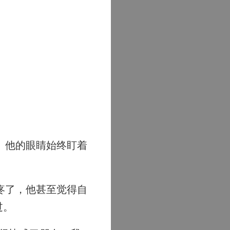
。他的眼睛始终盯着
疼了，他甚至觉得自
过。