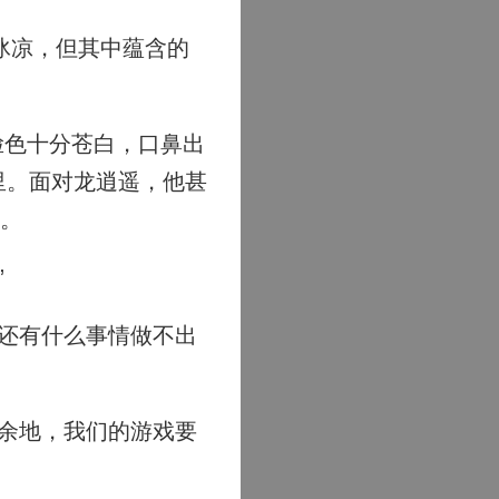
冰凉，但其中蕴含的
脸色十分苍白，口鼻出
里。面对龙逍遥，他甚
格。
”
还有什么事情做不出
余地，我们的游戏要