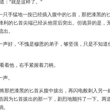
：“就是这样了。”
一只手猛地一按已经插入腹中的匕首，那把漆黑的
锋利的匕首尖端已经从他背后突出。但诡异的是，
流出。
一声好，“不愧是穆恩的弟子，够坚强，只是不知道
看着他，右手紧握着刀柄。
一声。
那把漆黑的匕首从腹中拔出，再闪电般刺入另一
浩因为匕首拔出的那一下，剧烈地颤抖了一下。两
淌。