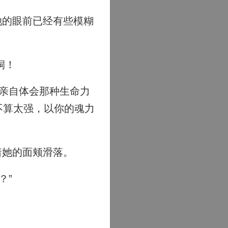
她的眼前已经有些模糊
。
洞！
亲自体会那种生命力
不算太强，以你的魂力
着她的面颊滑落。
？”