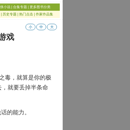
侠小说
|
合集专题
|
更多图书分类
|
历史专题
|
热门点击
|
作家作品集
小
中
大
亡游戏
之毒，就算是你的极
去，就要丢掉半条命
说话的能力。