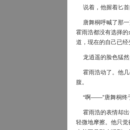
说着，他握着匕首
唐舞桐呼喊了那一声
霍雨浩都没有选择的
道，现在的自己已经
龙逍遥的脸色猛然一
霍雨浩动了。他几乎
腹。
“啊——”唐舞桐终
霍雨浩的表情却出奇
轻微地摩擦。他只觉