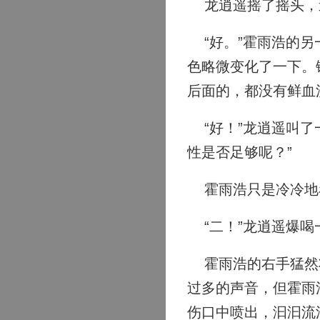
龙逍遥摇了摇头，道
“好。”霍雨浩的另
色略微变化了一下。
后面的，都没有鲜血
“好！”龙逍遥叫了
性是否足够呢？”
霍雨浩只是冷冷地
“二！”龙逍遥爆喝
霍雨浩的右手猛然将
过多的声音，但霍雨
伤口中喷出，汩汩流