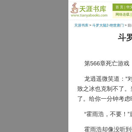
首 页
|
华
网络连载
天涯书库
>
斗罗大陆2-绝世唐门
> 目
斗罗
第566章死亡游戏
龙逍遥微笑道：“对
致之冰也克制不了。
了。给你一分钟考虑
“霍雨浩，不要！”
霍雨浩却像没听到