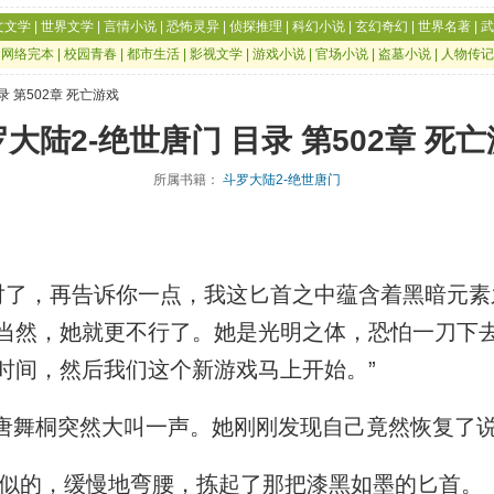
文文学
|
世界文学
|
言情小说
|
恐怖灵异
|
侦探推理
|
科幻小说
|
玄幻奇幻
|
世界名著
|
武
|
网络完本
|
校园青春
|
都市生活
|
影视文学
|
游戏小说
|
官场小说
|
盗墓小说
|
人物传记
录 第502章 死亡游戏
大陆2-绝世唐门 目录 第502章 死
所属书籍：
斗罗大陆2-绝世唐门
了，再告诉你一点，我这匕首之中蕴含着黑暗元素
当然，她就更不行了。她是光明之体，恐怕一刀下
时间，然后我们这个新游戏马上开始。”
唐舞桐突然大叫一声。她刚刚发现自己竟然恢复了
似的，缓慢地弯腰，拣起了那把漆黑如墨的匕首。