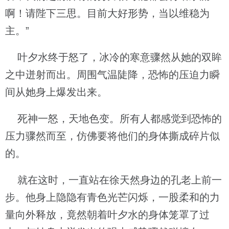
啊！请陛下三思。目前大好形势，当以维稳为
主。”
叶夕水终于怒了，冰冷的寒意骤然从她的双眸
之中迸射而出。周围气温陡降，恐怖的压迫力瞬
间从她身上爆发出来。
死神一怒，天地色变。所有人都感觉到恐怖的
压力骤然而至，仿佛要将他们的身体撕成碎片似
的。
就在这时，一直站在徐天然身边的孔老上前一
步。他身上隐隐有青色光芒闪烁，一股柔和的力
量向外释放，竟然朝着叶夕水的身体笼罩了过