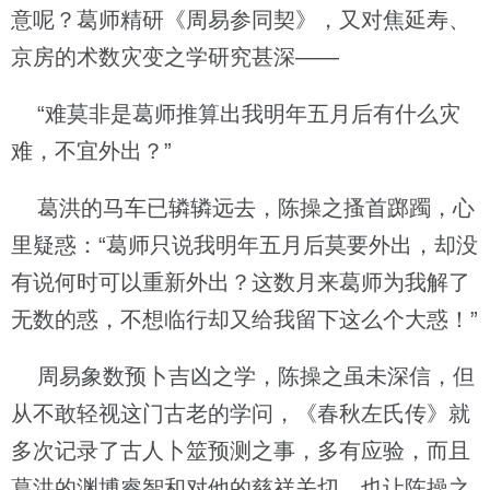
意呢？葛师精研《周易参同契》，又对焦延寿、
京房的术数灾变之学研究甚深——
“难莫非是葛师推算出我明年五月后有什么灾
难，不宜外出？”
葛洪的马车已辚辚远去，陈操之搔首踯躅，心
里疑惑：“葛师只说我明年五月后莫要外出，却没
有说何时可以重新外出？这数月来葛师为我解了
无数的惑，不想临行却又给我留下这么个大惑！”
周易象数预卜吉凶之学，陈操之虽未深信，但
从不敢轻视这门古老的学问，《春秋左氏传》就
多次记录了古人卜筮预测之事，多有应验，而且
葛洪的渊博睿智和对他的慈祥关切，也让陈操之