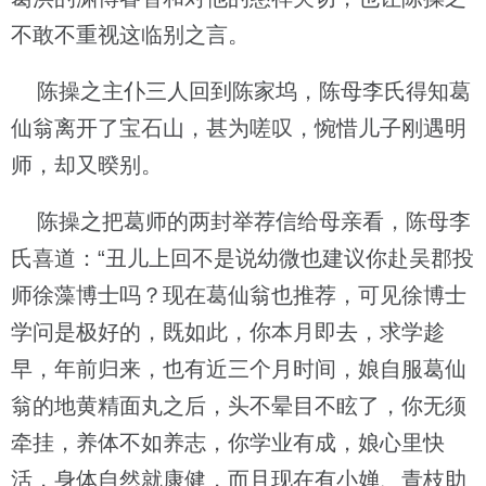
不敢不重视这临别之言。
陈操之主仆三人回到陈家坞，陈母李氏得知葛
仙翁离开了宝石山，甚为嗟叹，惋惜儿子刚遇明
师，却又暌别。
陈操之把葛师的两封举荐信给母亲看，陈母李
氏喜道：“丑儿上回不是说幼微也建议你赴吴郡投
师徐藻博士吗？现在葛仙翁也推荐，可见徐博士
学问是极好的，既如此，你本月即去，求学趁
早，年前归来，也有近三个月时间，娘自服葛仙
翁的地黄精面丸之后，头不晕目不眩了，你无须
牵挂，养体不如养志，你学业有成，娘心里快
活，身体自然就康健，而且现在有小婵、青枝助