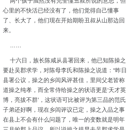
两个孩子虽然没有完全懂丑叔所说的意思，但
心里的不快活已经没有了，他们觉得自己懂事
了、长大了，他们现在开始期盼丑叔从山那边回
来。
……
十六日，族长陈咸从县署回来，他已知陈操之
要赴吴郡求学，对陈母李氏和陈操之说道：“昨日
县署公议，操之的乡闾风评甚佳，里间父老皆称
道操之纯孝，而全常侍给操之的状语更是‘天才英
博，亮拔不群’，这状语可比被评为第三品的范氏
子弟还好啊，现在乡闾评议已定，操之入品之事
在县上不会有什么问题了，唯一的变数就是明年
三月的郡上品议，所以说操之提早去吴郡求学是