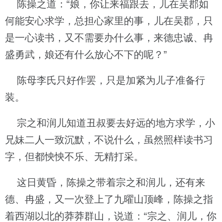
陈操之道：“娘，你让来福跟去，儿在吴郡如
何能安心求学，总担心家里的事，儿在吴郡，只
是一心读书，又不需要办什么事，来德忠诚、冉
盛勇武，娘还有什么放心不下的呢？”
陈母李氏只好作罢，只是加紧为儿子准备行
装。
宗之和润儿知道丑叔要去好远的地方求学，小
兄妹二人一致沉默，不说什么，虽然照样读书习
字，但都怏怏不乐、无精打采。
这日黄昏，陈操之带着宗之和润儿，还有来
德、冉盛，又一次登上了九曜山顶峰，陈操之指
着西湖以北的莽莽群山，说道：“宗之、润儿，你