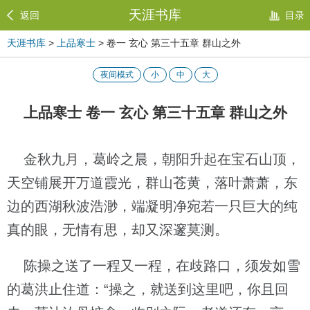
天涯书库
返回
目录
天涯书库
>
上品寒士
> 卷一 玄心 第三十五章 群山之外
夜间模式
小
中
大
上品寒士 卷一 玄心 第三十五章 群山之外
金秋九月，葛岭之晨，朝阳升起在宝石山顶，
天空铺展开万道霞光，群山苍黄，落叶萧萧，东
边的西湖秋波浩渺，端凝明净宛若一只巨大的纯
真的眼，无情有思，却又深邃莫测。
陈操之送了一程又一程，在歧路口，须发如雪
的葛洪止住道：“操之，就送到这里吧，你且回