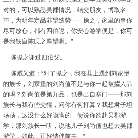
对的，可以熟悉吴郡情况，结交朋友，博取名
声，为明年定品养望造势——操之，家里的事你
尽可放心，都有四伯呢，你安心游学便是，你可
是我钱唐陈氏之厚望啊。”
陈操之谢过四伯父。
陈咸又道：“对了操之，我在县上遇到刘家堡
的族长，刘家堡的刘尚值不是与你一起被擢入品
的吗？刘尚值是第九品，也是出自寒门——那刘
族长与我有些交情，问你有何打算？我想君子坦
荡荡，这没什么好隐瞒的，便说你欲赴吴郡游
学，那刘族长一听，说他儿子刘尚值也想去吴郡
游学，如此，正好结伴前去。”