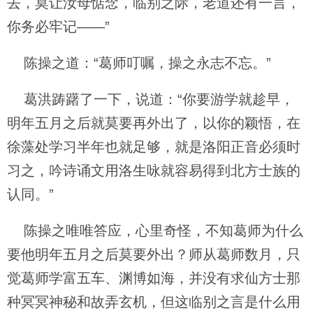
去，莫让汝母惦念，临别之际，老道还有一言，
你务必牢记——”
陈操之道：“葛师叮嘱，操之永志不忘。”
葛洪踌躇了一下，说道：“你要游学就趁早，
明年五月之后就莫要再外出了，以你的颖悟，在
徐藻处学习半年也就足够，就是洛阳正音必须时
习之，吟诗诵文用洛生咏就容易得到北方士族的
认同。”
陈操之唯唯答应，心里奇怪，不知葛师为什么
要他明年五月之后莫要外出？师从葛师数月，只
觉葛师学富五车、渊博如海，并没有求仙方士那
种冥冥神秘和故弄玄机，但这临别之言是什么用