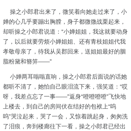
操之小郎君出来了，微笑着向她走过来了，小
婵的心几乎要蹦出胸膛，身子都微微战栗起来，
却听操之小郎君说道：“小婵姐姐，我这就要动身
了，以后就要劳烦小婵姐姐、还有青枝姐姐代我
孝敬母亲了，待我从吴郡回来，送姐姐最好的胭
脂粉黛和簪笄——”
小婵两耳嗡嗡直响，操之小郎君后面说的话她
都听不清了，她怕自己眼泪流下来，强笑道：“哎
呀，我差点忘了一事——”返身“噔噔噔噔”飞快地
上楼去，到自己的房间伏在结好的包袱上“呜
呜”哭泣起来，哭了一会，又惊着跳起身，匆匆洗
了泪痕，奔到楼廊往下一看，操之小郎君已经出