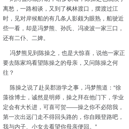
离愁，一路相谈，又到了枫林渡口，摆渡过江
时，见对岸候船的有几条人影颇为眼熟，船驶近
些一看，却是冯梦熊、孙氏、冯凌波一家三口，
还有二仆、二婢。
冯梦熊见到陈操之，也是大惊喜，说他一家正
要去陈家坞看望陈操之的母亲，又问陈操之何
往？
陈操之说了赴吴郡游学之事，冯梦熊道：“徐
藻徐博士，诚然是明师，操之拜在他门下，学业
定会有大长进，可喜可贺——操之你不必陪我，
第一次出远门走不得回头路的，你自顾登路吧，
我与内子、小女去看望你母亲便回。”