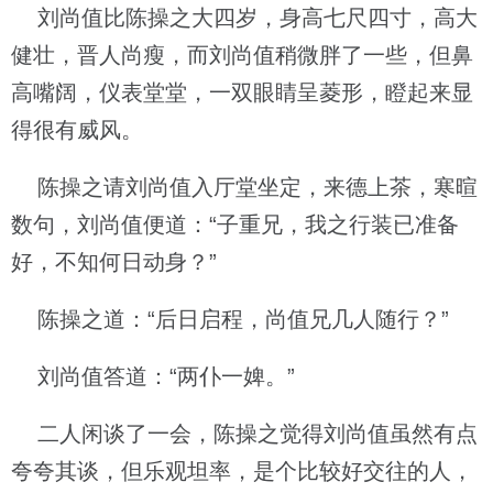
刘尚值比陈操之大四岁，身高七尺四寸，高大
健壮，晋人尚瘦，而刘尚值稍微胖了一些，但鼻
高嘴阔，仪表堂堂，一双眼睛呈菱形，瞪起来显
得很有威风。
陈操之请刘尚值入厅堂坐定，来德上茶，寒暄
数句，刘尚值便道：“子重兄，我之行装已准备
好，不知何日动身？”
陈操之道：“后日启程，尚值兄几人随行？”
刘尚值答道：“两仆一婢。”
二人闲谈了一会，陈操之觉得刘尚值虽然有点
夸夸其谈，但乐观坦率，是个比较好交往的人，