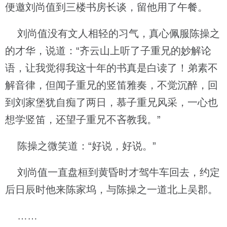
便邀刘尚值到三楼书房长谈，留他用了午餐。
刘尚值没有文人相轻的习气，真心佩服陈操之
的才华，说道：“齐云山上听了子重兄的妙解论
语，让我觉得我这十年的书真是白读了！弟素不
解音律，但闻子重兄的竖笛雅奏，不觉沉醉，回
到刘家堡犹自痴了两日，慕子重兄风采，一心也
想学竖笛，还望子重兄不吝教我。”
陈操之微笑道：“好说，好说。”
刘尚值一直盘桓到黄昏时才驾牛车回去，约定
后日辰时他来陈家坞，与陈操之一道北上吴郡。
……