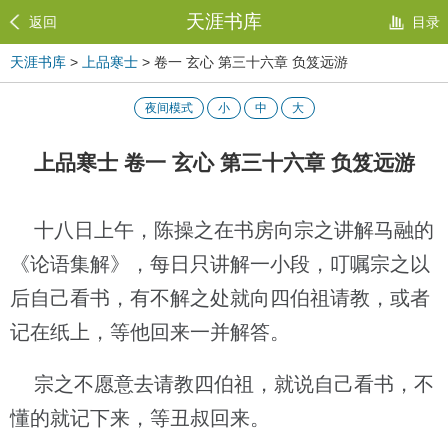
天涯书库
返回
目录
天涯书库
>
上品寒士
> 卷一 玄心 第三十六章 负笈远游
夜间模式
小
中
大
上品寒士 卷一 玄心 第三十六章 负笈远游
十八日上午，陈操之在书房向宗之讲解马融的
《论语集解》，每日只讲解一小段，叮嘱宗之以
后自己看书，有不解之处就向四伯祖请教，或者
记在纸上，等他回来一并解答。
宗之不愿意去请教四伯祖，就说自己看书，不
懂的就记下来，等丑叔回来。