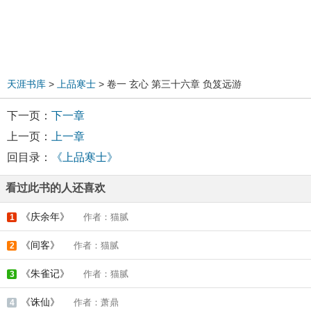
天涯书库
>
上品寒士
> 卷一 玄心 第三十六章 负笈远游
下一页：
下一章
上一页：
上一章
回目录：
《上品寒士》
看过此书的人还喜欢
《庆余年》
作者：猫腻
1
《间客》
作者：猫腻
2
《朱雀记》
作者：猫腻
3
《诛仙》
作者：萧鼎
4