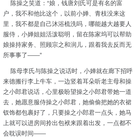
陈操之笑道：“娘，钱唐刘氏可是有名的富
户，我不和他比这个，以前小婵、青枝没来这
里，我不都是自己沐浴梳洗吗，哪能越大越要人
服侍，小婵姐姐活泼聪明，留在陈家坞可以帮助
娘操持家务、照顾宗之和润儿，跟着我去反而无
所事事了——”
陈母李氏与陈操之说话时，小婵就在廊下招呼
来德搬行李上牛车，一边竖着耳朵听老主母和操
之小郎君说话，心里极盼望操之小郎君带她一道
去，她愿意服侍操之小郎君，她偷偷把她的衣裙
钗饰都包裹好了，只要操之小郎君一点头，她马
上就可以进房间拎出包袱来跟着出发，一点都不
会耽误时间——