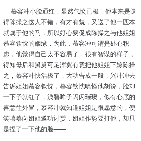
慕容冲小脸通红，显然气愤已极，他本来是觉
得陈操之这人不错，有才有貌，又送了他一匹本
就属于他的马，所以好心要促成陈操之与他姐姐
慕容钦忱的姻缘，为此，慕容冲可谓是处心积
虑，他觉得自己太不容易了，很有智谋的样子，
得知母后和舅舅可足浑翼有意把他姐姐下嫁陈操
之，慕容冲快活极了，大功告成一般，兴冲冲去
告诉姐姐慕容钦忱，慕容钦忱嗔怪他胡说，脸却
一下子就红了，浅碧眸子闪闪璀璨，似有心底的
喜意往外冒，慕容冲就知道姐姐是很愿意的，便
笑嘻嘻向姐姐邀功讨赏，姐姐作势要打他，却只
是捏了一下他的脸——