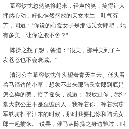
慕容钦忱忽然笑将起来，轻声的笑，笑得让人
怦然心动，好似乍然盛放的天女木兰，吐气芬
芳，问道：“你说的心爱女子是那陆氏女郎吧，她
有多美，让你这般不舍？”
陈操之想了想，答道：“很美，那种美到了白
发苍苍也不会衰减。”
清河公主慕容钦忱仰头望着青天白云、低头看
着马蹄边的小草，想象不出来那陆氏女郎到底是
怎么样的美，摇了摇头，说道：“我放过你，我堂
堂大燕公主不是歪缠的人，我等着你，等着我燕
军铁骑扫平江东的时候，那时我要把你和陆氏女
郎一起掳来。”说罢，催马从陈操之身边驰过，叫