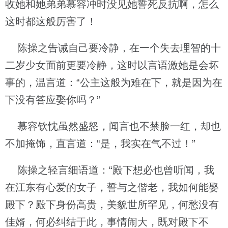
收她和她弟弟慕容冲时没见她誓死反抗啊，怎么
这时都这般厉害了！
陈操之告诫自己要冷静，在一个失去理智的十
二岁少女面前更要冷静，这时以言语激她是会坏
事的，温言道：“公主这般为难在下，就是因为在
下没有答应娶你吗？”
慕容钦忱虽然盛怒，闻言也不禁脸一红，却也
不加掩饰，直言道：“是，我实在气不过！”
陈操之轻言细语道：“殿下想必也曾听闻，我
在江东有心爱的女子，誓与之偕老，我如何能娶
殿下？殿下身份高贵，美貌世所罕见，何愁没有
佳婿，何必纠结于此，事情闹大，既对殿下不