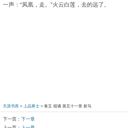
一声：“凤凰，走。”火云白莲，去的远了。
天涯书库
>
上品寒士
> 卷五 假谲 第五十一章 射马
下一页：
下一章
上一页：
上一章