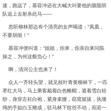
速，跑远了，慕容冲还在大喊大叫要他的胭脂班
队追上去射杀此马——
忽听柳林那边有个清亮的女声喝道：“凤凰，
不要胡闹！”
慕容冲便叫道：“姐姐，你来，你亲自来问陈
操之，为何这般负心！”
啊，清河公主也来了！
众人一齐转头望，就见枝叶青黄柳林下，一匹
枣红大马，马上乘客戴着白色帷帽，遮着雪白轻
纱，身穿左衽白袍，紧身束腰，窈窕挺拔，执缰
绳的手如白玉雕成，驻马林下纹丝不动，宛若一