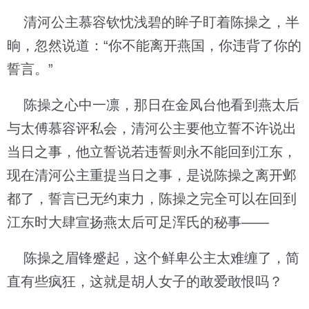
清河公主慕容钦忱浅碧的眸子盯着陈操之，半
晌，忽然说道：“你不能离开燕国，你违背了你的
誓言。”
陈操之心中一凛，那日在金凤台他看到燕太后
与太傅慕容评私会，清河公主要他立誓不许说出
当日之事，他立誓说若违誓则永不能回到江东，
现在清河公主重提当日之事，是说陈操之离开邺
都了，誓言已无约束力，陈操之完全可以在回到
江东时大肆宣扬燕太后可足浑氏的秘事——
陈操之眉锋蹙起，这个鲜卑公主太难缠了，简
直有些疯狂，这就是胡人女子的敢爱敢恨吗？