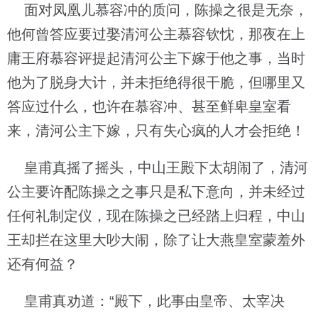
面对凤凰儿慕容冲的质问，陈操之很是无奈，
他何曾答应要过娶清河公主慕容钦忱，那夜在上
庸王府慕容评提起清河公主下嫁于他之事，当时
他为了脱身大计，并未拒绝得很干脆，但哪里又
答应过什么，也许在慕容冲、甚至鲜卑皇室看
来，清河公主下嫁，只有失心疯的人才会拒绝！
皇甫真摇了摇头，中山王殿下太胡闹了，清河
公主要许配陈操之之事只是私下意向，并未经过
任何礼制定仪，现在陈操之已经踏上归程，中山
王却拦在这里大吵大闹，除了让大燕皇室蒙羞外
还有何益？
皇甫真劝道：“殿下，此事由皇帝、太宰决