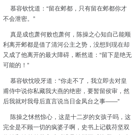
慕容钦忱道：“留在邺都，只有留在邺都你才
不会泄密。”
真是成也萧何败也萧何，陈操之心知自己能顺
利离开邺都是借了清河公主之势，没想到现在却
又成了他离开的最大障碍，断然道：“留下是绝无
可能的！”
慕容钦忱咬牙道：“你走不了，我立即去对皇
甫侍中说你私藏我大燕的绝密，要暂留侯审，然
后我就对我母后直言说当日金凤台之事——”
陈操之怵然惊心，这是十二岁的女孩子吗，这
完全是不顾一切的疯婆子啊，史书上记载苻坚双