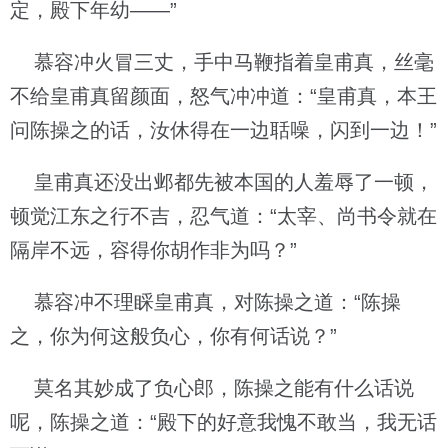
定，殿下年幼——”
慕容冲火冒三丈，手中马鞭指着皇甫真，丝毫
不给皇甫真留颜面，怒气冲冲道：“皇甫真，本王
问陈操之的话，汝休得在一边聒噪，闪到一边！”
皇甫真还没出邺都先被本国的人羞辱了一顿，
顿觉江东之行不吉，忍气道：“太宰、尚书令就在
隔岸不远，容得你胡作非为吗？”
慕容冲不理睬皇甫真，对陈操之道：“陈操
之，你为何这般负心，你有何话说？”
莫名其妙成了负心郎，陈操之能有什么话说
呢，陈操之道：“殿下的好意我愧不敢当，我无话