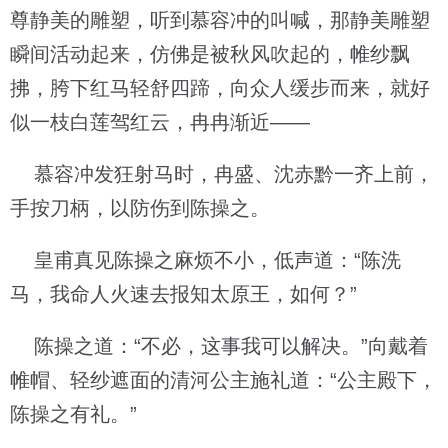
尊静美的雕塑，听到慕容冲的叫喊，那静美雕塑
瞬间活动起来，仿佛是被秋风吹起的，帷纱飘
拂，胯下红马轻舒四蹄，向众人缓步而来，就好
似一枝白莲驾红云，冉冉渐近——
慕容冲发狂射马时，冉盛、沈赤黔一齐上前，
手按刀柄，以防伤到陈操之。
皇甫真见陈操之麻烦不小，低声道：“陈洗
马，我命人火速去报知太原王，如何？”
陈操之道：“不必，这事我可以解决。”向戴着
帷帽、轻纱遮面的清河公主施礼道：“公主殿下，
陈操之有礼。”