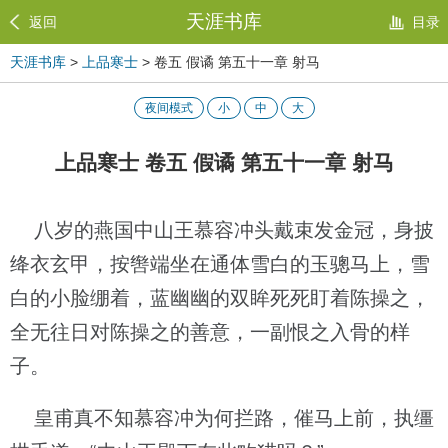
天涯书库
返回
目录
天涯书库
>
上品寒士
> 卷五 假谲 第五十一章 射马
夜间模式
小
中
大
上品寒士 卷五 假谲 第五十一章 射马
八岁的燕国中山王慕容冲头戴束发金冠，身披
绛衣玄甲，按辔端坐在通体雪白的玉骢马上，雪
白的小脸绷着，蓝幽幽的双眸死死盯着陈操之，
全无往日对陈操之的善意，一副恨之入骨的样
子。
皇甫真不知慕容冲为何拦路，催马上前，执缰