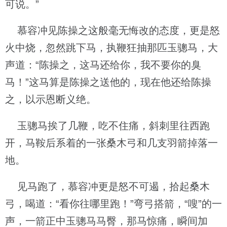
可说。”
慕容冲见陈操之这般毫无悔改的态度，更是怒
火中烧，忽然跳下马，执鞭狂抽那匹玉骢马，大
声道：“陈操之，这马还给你，我不要你的臭
马！”这马算是陈操之送他的，现在他还给陈操
之，以示恩断义绝。
玉骢马挨了几鞭，吃不住痛，斜刺里往西跑
开，马鞍后系着的一张桑木弓和几支羽箭掉落一
地。
见马跑了，慕容冲更是怒不可遏，拾起桑木
弓，喝道：“看你往哪里跑！”弯弓搭箭，“嗖”的一
声，一箭正中玉骢马马臀，那马惊痛，瞬间加