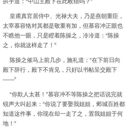
拱手道：“中山王殿下在此畋猎吗？”
皇甫真官居侍中、光禄大夫，乃是燕朝重臣，
太宰慕容恪对其都是敬重有加，但慕容冲正眼也
不瞧他一眼，只是瞪着陈操之，冷冷道：“陈操
之，你就这样走了！”
陈操之催马上前几步，施礼道：“在下前日向
殿下辞行，殿下不肯见，只好以书帖呈交殿下
——”
“你欺人太甚！”慕容冲不等陈操之把话说完就
锐声大叫起来：“你说了要娶我姐姐，邺城百姓都
知道这件事，你现在却一走了之，置我姐姐于何
地！”