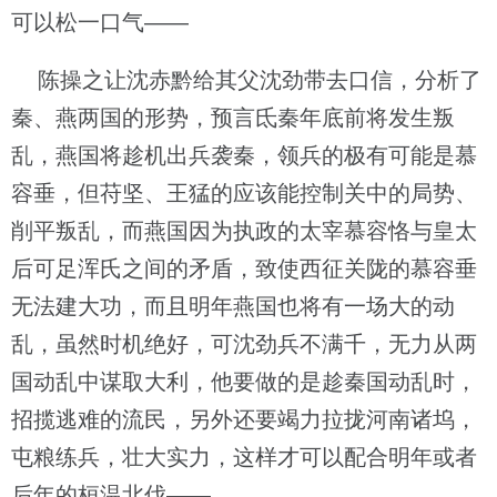
可以松一口气——
陈操之让沈赤黔给其父沈劲带去口信，分析了
秦、燕两国的形势，预言氐秦年底前将发生叛
乱，燕国将趁机出兵袭秦，领兵的极有可能是慕
容垂，但苻坚、王猛的应该能控制关中的局势、
削平叛乱，而燕国因为执政的太宰慕容恪与皇太
后可足浑氏之间的矛盾，致使西征关陇的慕容垂
无法建大功，而且明年燕国也将有一场大的动
乱，虽然时机绝好，可沈劲兵不满千，无力从两
国动乱中谋取大利，他要做的是趁秦国动乱时，
招揽逃难的流民，另外还要竭力拉拢河南诸坞，
屯粮练兵，壮大实力，这样才可以配合明年或者
后年的桓温北伐——