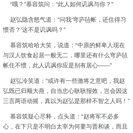
“哦？”慕容筑问：“此人如何讥讽与你？”
赵弘隐含怒气道：“问我‘穹庐毡帐，还住得习
惯否？’这不是讥讽吗？”
慕容筑哈哈大笑，说道：“中原的鲜卑人现在
与汉人饮食起居一般无二，哪里还有什么穹庐毡
帐住不惯，此人讥讽你应是别有居心——”
赵弘冷笑道：“或许有一些激将之意吧，我赵
弘既已归顺大燕，自当忠心耿耿报效，岂会因这
三言两语动摇，真以为赵弘是那样不智之人吗！”
慕容筑疑心尽释，点头道：“赵将军不必多
心，在下只是不明白太宰为何要与晋和谈，而且