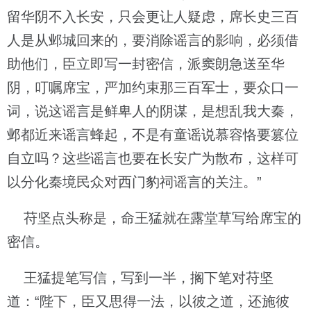
留华阴不入长安，只会更让人疑虑，席长史三百
人是从邺城回来的，要消除谣言的影响，必须借
助他们，臣立即写一封密信，派窦朗急送至华
阴，叮嘱席宝，严加约束那三百军士，要众口一
词，说这谣言是鲜卑人的阴谋，是想乱我大秦，
邺都近来谣言蜂起，不是有童谣说慕容恪要篡位
自立吗？这些谣言也要在长安广为散布，这样可
以分化秦境民众对西门豹祠谣言的关注。”
苻坚点头称是，命王猛就在露堂草写给席宝的
密信。
王猛提笔写信，写到一半，搁下笔对苻坚
道：“陛下，臣又思得一法，以彼之道，还施彼