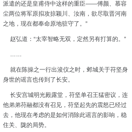
派遣的还是皇甫侍中这样的重臣——傅颜、慕容
尘两位将军原拟攻掠颖川、汝南，欲尽取晋河南
之地，现在都奉命原地驻守了。”
赵弘道：“太宰智略无双，定然另有打算的。”
……
就在陈操之一行出浚仪之时，邺城关于苻坚身
身世的谣言也传到了长安。
长安宫城明光殿露堂，苻坚单召王猛密议，连
他弟弟苻融都没有召见，苻坚起先的震怒已经过
去，他现在考虑的是如何消除此谣言的影响，稳
住关、陇的局势。