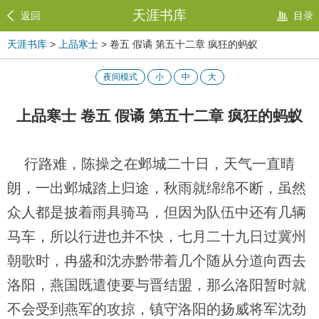
天涯书库
返回
目录
天涯书库
>
上品寒士
> 卷五 假谲 第五十二章 疯狂的蚂蚁
夜间模式
小
中
大
上品寒士 卷五 假谲 第五十二章 疯狂的蚂蚁
行路难，陈操之在邺城二十日，天气一直晴
朗，一出邺城踏上归途，秋雨就绵绵不断，虽然
众人都是披着雨具骑马，但因为队伍中还有几辆
马车，所以行进也并不快，七月二十九日过冀州
朝歌时，冉盛和沈赤黔带着几个随从分道向西去
洛阳，燕国既遣使要与晋结盟，那么洛阳暂时就
不会受到燕军的攻掠，镇守洛阳的扬威将军沈劲