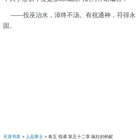
——投巫治水，漳终不汤。有祝通神，苻得永
固。
天涯书库
>
上品寒士
> 卷五 假谲 第五十二章 疯狂的蚂蚁