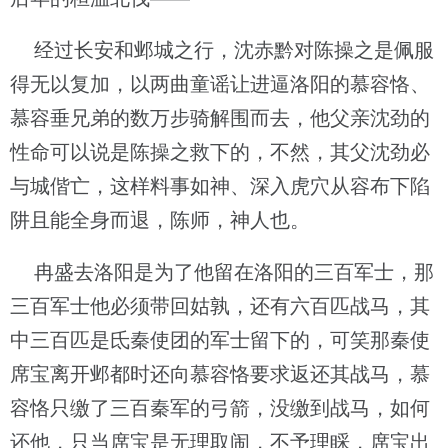
经过长安和邺城之行，沈赤黔对陈操之是佩服
得无以复加，以两曲童谣让进逼洛阳的慕容恪、
慕容垂兄弟的数万步骑解围而去，他父亲沈劲的
性命可以说是陈操之救下的，不然，其父沈劲必
与城偕亡，这样料事如神、深入虎穴从容布下陷
阱且能全身而退，陈师，神人也。
冉盛去洛阳是为了他留在洛阳的三百军士，那
三百军士他必须带回姑孰，还有六百匹战马，其
中三百匹是氐秦使团的军士留下的，可笑那秦使
席宝离开邺都时还向慕容恪要求返还其战马，慕
容恪只缴了三百秦军的弓箭，没缴到战马，如何
还他，只当席宝是无理取闹，不予理睬，席宝出