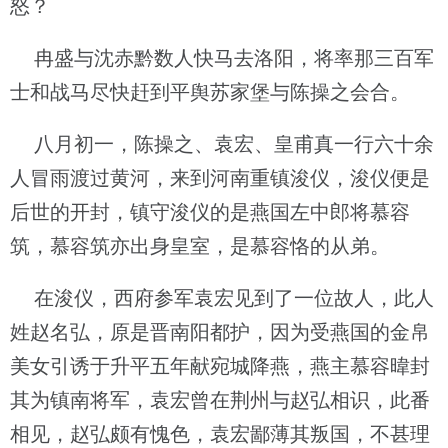
怒？
冉盛与沈赤黔数人快马去洛阳，将率那三百军
士和战马尽快赶到平舆苏家堡与陈操之会合。
八月初一，陈操之、袁宏、皇甫真一行六十余
人冒雨渡过黄河，来到河南重镇浚仪，浚仪便是
后世的开封，镇守浚仪的是燕国左中郎将慕容
筑，慕容筑亦出身皇室，是慕容恪的从弟。
在浚仪，西府参军袁宏见到了一位故人，此人
姓赵名弘，原是晋南阳都护，因为受燕国的金帛
美女引诱于升平五年献宛城降燕，燕主慕容暐封
其为镇南将军，袁宏曾在荆州与赵弘相识，此番
相见，赵弘颇有愧色，袁宏鄙薄其叛国，不甚理