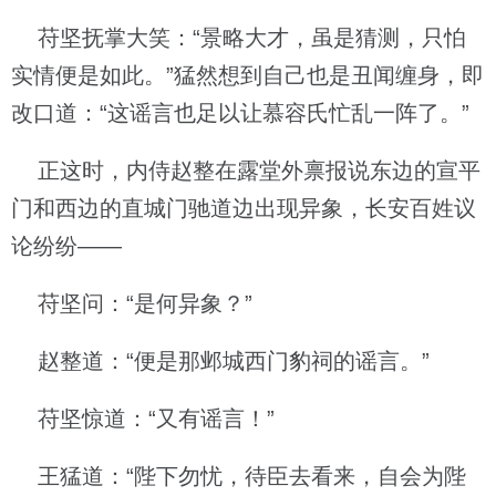
苻坚抚掌大笑：“景略大才，虽是猜测，只怕
实情便是如此。”猛然想到自己也是丑闻缠身，即
改口道：“这谣言也足以让慕容氏忙乱一阵了。”
正这时，内侍赵整在露堂外禀报说东边的宣平
门和西边的直城门驰道边出现异象，长安百姓议
论纷纷——
苻坚问：“是何异象？”
赵整道：“便是那邺城西门豹祠的谣言。”
苻坚惊道：“又有谣言！”
王猛道：“陛下勿忧，待臣去看来，自会为陛