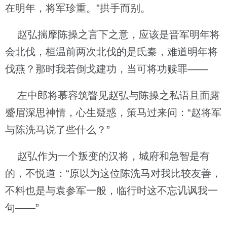
在明年，将军珍重。”拱手而别。
赵弘揣摩陈操之言下之意，应该是晋军明年将
会北伐，桓温前两次北伐的是氐秦，难道明年将
伐燕？那时我若倒戈建功，当可将功赎罪——
左中郎将慕容筑瞥见赵弘与陈操之私语且面露
蹙眉深思神情，心生疑惑，策马过来问：“赵将军
与陈洗马说了些什么？”
赵弘作为一个叛变的汉将，城府和急智是有
的，不悦道：“原以为这位陈洗马对我比较友善，
不料也是与袁参军一般，临行时这不忘讥讽我一
句——”