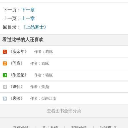
下一页：
下一章
上一页：
上一章
回目录：
《上品寒士》
看过此书的人还喜欢
《庆余年》
作者：猫腻
1
《间客》
作者：猫腻
2
《朱雀记》
作者：猫腻
3
《诛仙》
作者：萧鼎
4
《亵渎》
作者：烟雨江南
5
查看图书全部分类
武侠分站
意见反馈
书籍分类
回顶部