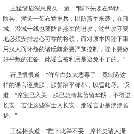
王猛皱眉深思良久，道：“陛下先要在华阴、
陕县、潼关一带布置重兵，以防燕军来袭，在蒲
城、澄城一线也要防备燕军的进攻，这些攻守要
地必须安排忠心可靠的将领，而对原本因陛下重
用汉人而怀怨的诸氐酋豪要严加控制，陛下要做
好平叛的准备，此谣言被利用是避免不了的。”
苻坚恨恨道：“鲜卑白奴太恶毒了，竟制造这
样的谣言诬蔑朕，朕誓踏平邺都，以雪此辱。”又
道：“席宝已入关，朕已急命其暂留华阴，不得进
长安，若让这些军士入长安，那谣言更是沸沸扬
扬。”
王猛摇头道：“陛下此举不妥，席长史诸人滞