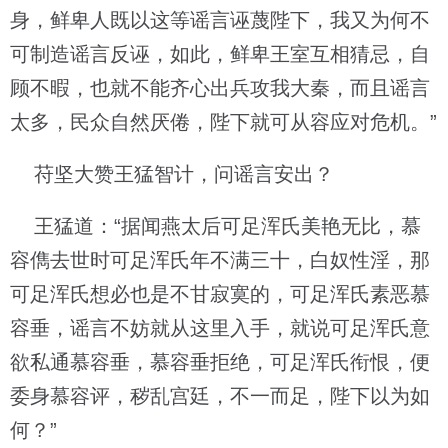
身，鲜卑人既以这等谣言诬蔑陛下，我又为何不
可制造谣言反诬，如此，鲜卑王室互相猜忌，自
顾不暇，也就不能齐心出兵攻我大秦，而且谣言
太多，民众自然厌倦，陛下就可从容应对危机。”
苻坚大赞王猛智计，问谣言安出？
王猛道：“据闻燕太后可足浑氏美艳无比，慕
容儁去世时可足浑氏年不满三十，白奴性淫，那
可足浑氏想必也是不甘寂寞的，可足浑氏素恶慕
容垂，谣言不妨就从这里入手，就说可足浑氏意
欲私通慕容垂，慕容垂拒绝，可足浑氏衔恨，便
委身慕容评，秽乱宫廷，不一而足，陛下以为如
何？”