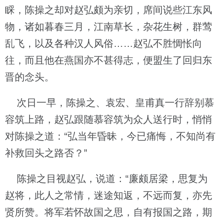
睬，陈操之却对赵弘颇为亲切，席间说些江东风
物，诸如暮春三月，江南草长，杂花生树，群莺
乱飞，以及各种汉人风俗……赵弘不胜惆怅向
往，而且他在燕国亦不甚得志，便盟生了回归东
晋的念头。
次日一早，陈操之、袁宏、皇甫真一行辞别慕
容筑上路，赵弘跟随慕容筑为众人送行时，悄悄
对陈操之道：“弘当年昏昧，今已痛悔，不知尚有
补救回头之路否？”
陈操之目视赵弘，说道：“廉颇居梁，思复为
赵将，此人之常情，迷途知返，不远而复，亦先
贤所赞。将军若怀故国之思，自有报国之路，期