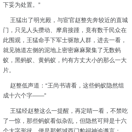
下妥为处置。”
王猛出了明光殿，与宦官赵整先奔较近的直城
门，只见人头攒动、摩肩接踵，竟有数千民众在
此围观，王猛命手下军士驱散人群，进去一看，
就见驰道左侧的泥地上密密麻麻聚集了无数蚂
蚁，黑蚂蚁、黄蚂蚁，约有方丈大小的那么一大
片。
赵整低声道：“王尚书请看，这些蚂蚁隐然组
成十六个字——”
王猛经赵整这么一提醒，再定睛一看，不禁吃
了一惊，那些蚂蚁看似杂乱，但隐然可辩是十六
个大字形状，便是那邺城西门豹祠神谕谶言：