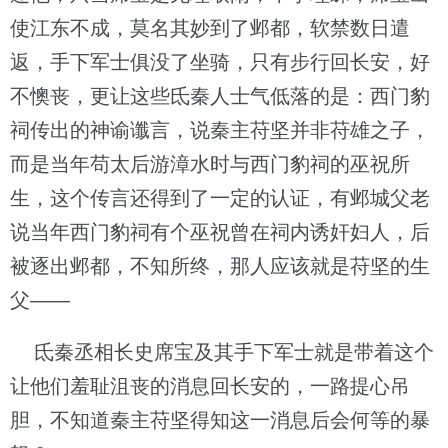
使江东不成，莫名其妙到了邺都，软禁数日遣
返，手下军士俱没了坐骑，只有步行回长安，好
不懊丧，更让这些氐秦人士气低落的是：西门豹
祠传出的神谕谶言，说秦主苻坚并非苻雄之子，
而是当年苟太后游漳水时与西门豹祠的巫祝所
生，这个传言还得到了一定的认证，有邺城父老
说当年西门豹祠有个巫祝曾在祠内诱奸妇人，后
被逐出邺都，不知所终，那人应该就是苻坚的生
父——
氐秦丞相长史席宝及其手下军士就是带着这个
让他们羞耻沮丧的消息回长安的，一路提心吊
胆，不知道秦主苻坚得知这一消息后会何等的暴